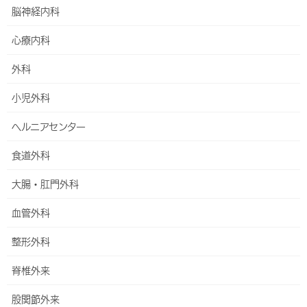
脳神経内科
平川 仁
(ひらかわ ひとし)（非常勤）
心療内科
講師
安慶名 信也
外科
(あげな しんや)（非常勤）
専門分野など：頭頸部外科
小児外科
日本耳鼻咽喉科頭頸部外科学会認定専門医
ヘルニアセンター
當山 昌那
(とうやま まさとも)
食道外科
大腸・肛門外科
Facebook
X
Bluesky
血管外科
Hatena
LINE
Threads
整形外科
Copy
脊椎外来
外来・診療科
股関節外来