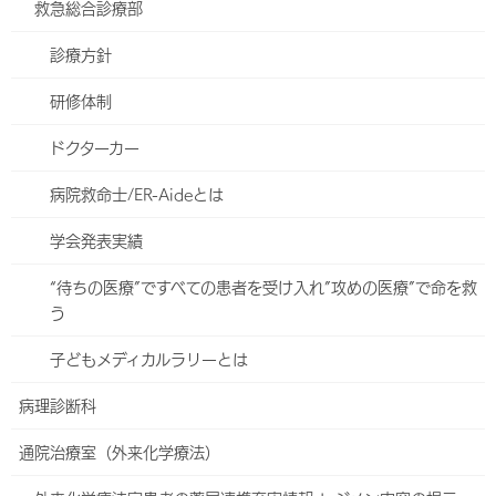
救急総合診療部
※曜日や担当医師により異なる場合がございます。必ず当日の診療
体制を下表でご確認下さい。
診療方針
【午前】8:00～11:00
【午後】12:00～16:00
かかりつけ医を探す
研修体制
（検索できます）
当院は急性期病院のため、緊急度の高い患者さんの診
ドクターカー
療・治療を優先します。
その際は外来の待ち時間が非常に長くなる場合や臨
地域医療支援病院について
病院救命士/ER-Aideとは
時休診になる場合があります。
（ハートライフ病院の役割）
皆様のご理解とご協力をお願いします。
学会発表実績
－－
今週
次週
“待ちの医療”ですべての患者を受け入れ”攻めの医療”で命を救
う
8/3
8/4
8/5
（月）
（火）
（水）
子どもメディカルラリーとは
午
真栄田 裕行
安慶名 信也
赤澤 幸則
病理診断科
前
當山 昌那
赤澤 幸則
當山 昌那
通院治療室（外来化学療法）