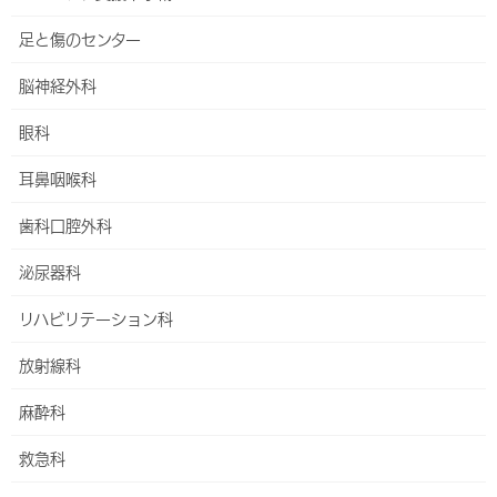
足と傷のセンター
脳神経外科
耳鼻咽喉科
眼科
HOME
外来・診療科
耳鼻咽喉科
耳鼻咽喉科
歯科口腔外科
【重要】受診には原則として診療情報提供書（紹介
状）が必要です
泌尿器科
（公費、妊娠・ご出産、乳腺外科センター、自費診
リハビリテーション科
療など一部を除く）
放射線科
麻酔科
診療体制
救急科
受付時間