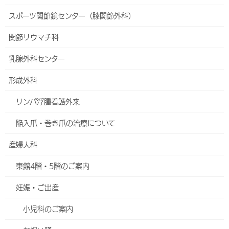
内科
スポーツ関節鏡センター（膝関節外科）
総合内科
関節リウマチ科
呼吸器内科
乳腺外科センター
睡眠時無呼吸症候群(SAS)外来
形成外科
循環器内科
リンパ浮腫看護外来
心臓リハビリテーション
陥入爪・巻き爪の治療について
不整脈外来
産婦人科
消化器内科
東館4階・5階のご案内
胸焼け外来
妊娠・ご出産
肝臓内科
小児科のご案内
血液内科