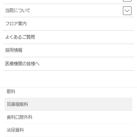
助産師外来のご案内
当院について
骨盤リハビリテーション
フロア案内
マタニティ・チャンネル
よくあるご質問
4D超音波装置（4Dエコー)のご紹介
採用情報
ロボット支援下手術
医療機関の皆様へ
足と傷のセンター
脳神経外科
眼科
耳鼻咽喉科
歯科口腔外科
泌尿器科