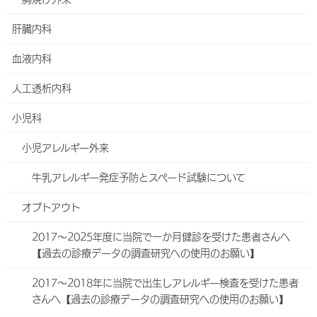
肝臓内科
スタッフ紹介
血液内科
耳鼻咽喉科副部長
赤澤 幸則
(あかざわ ゆきのり)
人工透析内科
専門分野など：中耳炎、難聴、顔面神経、めまい
小児科
聞こえにくい、においがしない、味がしない、飲み込みにく
い、顔が動かしにくい（顔面神経麻痺）、めまいがする、声が
小児アレルギー外来
かすれるなどの症状があるときは、耳鼻科受診をご検討くださ
い。
牛乳アレルギー発症予防とスペード試験について
日本耳鼻咽喉科頭頸部外科学会認定専門医、日本耳鼻咽喉科頭頸部
オプトアウト
外科学会専門研修指導医、日本耳鼻咽喉科頭頸部外科学会補聴器相
談医、補聴器適合判定医、騒音性難聴担当医、医学博士
2017～2025年度に当院で一か月健診を受けた患者さんへ
【過去の診療データの調査研究への使用のお願い】
真栄田 裕行
(まえだ ひろゆき)（非常勤）
2017～2018年に当院で出生しアレルギー検査を受けた患者
鈴木 幹男
(すずき みきお)（非常勤）
さんへ【過去の診療データの調査研究への使用のお願い】