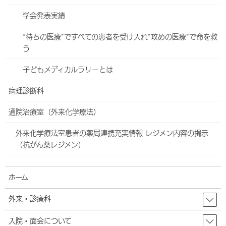
学会発表実績
乳腺外科センター
“待ちの医療”ですべての患者を受け入れ”攻めの医療”で命を救
形成外科
う
リンパ浮腫看護外来
子どもメディカルラリーとは
陥入爪・巻き爪の治療について
病理診断科
産婦人科
通院治療室（外来化学療法）
東館4階・5階のご案内
外来化学療法室患者の薬局連携充実情報 レジメン内容の掲示
妊娠・ご出産
（抗がん薬レジメン）
小児科のご案内
ホーム
お祝い膳
外来・診療科
アロマセラピー
入院・面会について