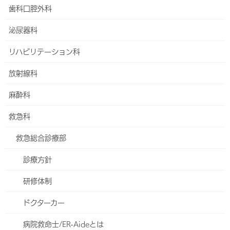
歯科口腔外科
外科
泌尿器科
小児外科
リハビリテーション科
ヘルニアセンター
放射線科
食道外科
麻酔科
大腸・肛門外科
救急科
血管外科
救急総合診療部
整形外科
診療方針
脊椎外来
研修体制
股関節外来
ドクターカー
スポーツ関節鏡センター（膝関節外科）
病院救命士/ER-Aideとは
関節リウマチ科