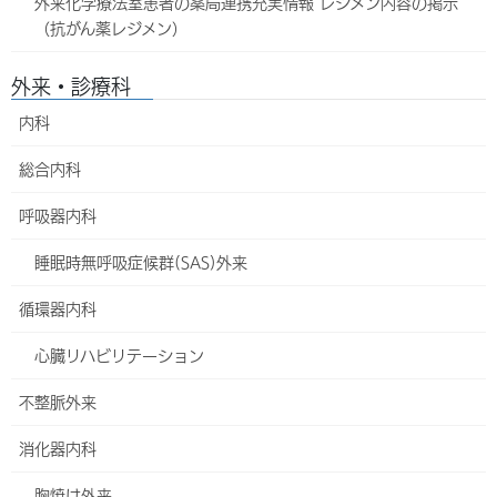
外来化学療法室患者の薬局連携充実情報 レジメン内容の掲示
（抗がん薬レジメン）
午
後
外来・診療科
備
毎週木曜日・土曜日の午前外来は人数制限があります。ご
考
午前の受付は11時まで（午後の外来はありません）
内科
2025年4月より當山昌那(とうやま まさとも)先生の外来
総合内科
呼吸器内科
この診療科を印刷
全診療科を印刷
（休診・代診情報あり）
（休診・代診情報なし）
睡眠時無呼吸症候群(SAS)外来
循環器内科
代診・休診のお知らせ
心臓リハビリテーション
現在、休診・代診などの情報はありません。
不整脈外来
診療体制変更のお知らせ
消化器内科
現在、体制変更の予定はございません。
胸焼け外来