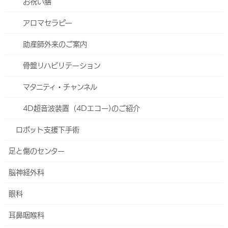
お祝い膳
人工透析内科
アロマセラピー
小児科
助産師外来のご案内
小児アレルギー外来
骨盤リハビリテーション
牛乳アレルギー発症予防とスペード試験について
マタニティ・チャンネル
オプトアウト
4D超音波装置（4Dエコー)のご紹介
2017～2025年度に当院で一か月健診を受けた患者さんへ
【過去の診療データの調査研究への使用のお願い】
ロボット支援下手術
2017～2018年に当院で出生しアレルギー検査を受けた患
足と傷のセンター
者さんへ【過去の診療データの調査研究への使用のお願
脳神経外科
い】
眼科
脳神経内科
耳鼻咽喉科
心療内科