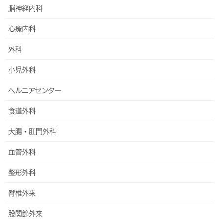
脳神経内科
救急病院は、急性の疾患やけがの診療を行うための医療サービスで
す。下記の内容での受診はお受けできません。
心療内科
外科
診断書のみの作成依頼（救急で受診した際の依頼は全く問題
ありません。）
小児外科
就業前・就学前健診・予防接種など、ただちに治療を要しな
い受診
ヘルニアセンター
食道外科
ハートライフ病院は、二次救急指定
病院です
大腸・肛門外科
血管外科
二次救急とは、入院や手術を要する症例に対する医療です。
整形外科
救急病院の一次救急・二次救急・三
脊椎外来
次救急とは
股関節外来
救急病院は、急にけがや病気をした時に、24時間体制で対応して