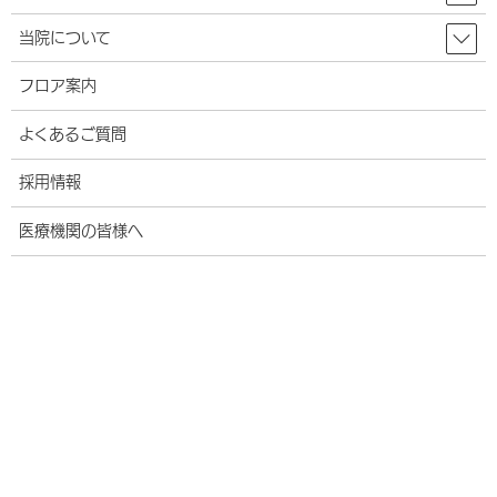
整形外科
当院について
脊椎外来
フロア案内
股関節外来
よくあるご質問
スポーツ関節鏡センター（膝関節外科）
採用情報
関節リウマチ科
医療機関の皆様へ
乳腺外科センター
形成外科
リンパ浮腫看護外来
陥入爪・巻き爪の治療について
産婦人科
東館4階・5階のご案内