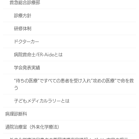
「何科にかかればいいか分からない」、「すぐに救急病院に行くべ
救急総合診療部
きか判断できない」場合などには、どうぞお気軽にお問い合わせく
診療方針
ださい。
電話：
0570-00-3255
研修体制
地図はこちらから
ドクターカー
メールでの問い合わせはしないでください
病院救命士/ER-Aideとは
迅速な回答をする必要があるため、
メールでの問い合わせはし
学会発表実績
ないでください。
まれに、救急の問い合わせをメールでなさる方がいらっしゃい
“待ちの医療”ですべての患者を受け入れ”攻めの医療”で命を救
ます。メールでは、迅速・的確なお返事をいたしかねます。お
う
急ぎの用件は、必ず電話をご利用下さい。
メールでのお問い合
子どもメディカルラリーとは
わせには、3営業日程度のお時間を頂きます。
お問い合わせは、
0570-00-3255
までお電話でお願いしま
病理診断科
す。
通院治療室（外来化学療法）