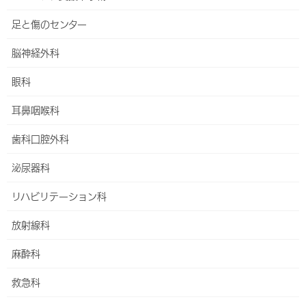
足と傷のセンター
脳神経外科
救急科
眼科
HOME
外来・診療科
救急科
耳鼻咽喉科
歯科口腔外科
24時間365日、急病の方を受け付けております
小児救急は、行っておりません。小児救急については
コチラ
泌尿器科
をご覧ください
リハビリテーション科
救急では、受付できない例は
コチラ
をご覧ください
ハートライフ病院は、沖縄本島の中部東海岸に位置する中城村にあ
放射線科
る急性期に対応する救急病院です。
麻酔科
日中の一般外来以外にも24時間365日、急患の方を受け付けてお
救急科
ります。