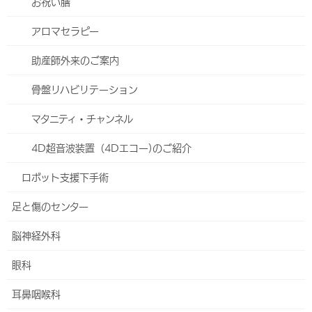
お祝い膳
Facebook
X
Bluesky
アロマセラピー
Hatena
LINE
Threads
助産師外来のご案内
Copy
骨盤リハビリテーション
外来・診療科
マタニティ・チャンネル
内科
4D超音波装置（4Dエコー)のご紹介
総合内科
ロボット支援下手術
呼吸器内科
足と傷のセンター
睡眠時無呼吸症候群(SAS)外来
脳神経外科
循環器内科
眼科
心臓リハビリテーション
耳鼻咽喉科