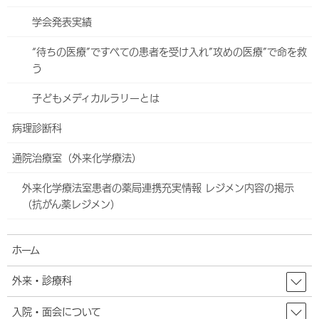
【過去の診療データの調査研究への使用のお願い】
学会発表実績
2017～2018年に当院で出生しアレルギー検査を受けた患
者さんへ【過去の診療データの調査研究への使用のお願
“待ちの医療”ですべての患者を受け入れ”攻めの医療”で命を救
い】
う
脳神経内科
子どもメディカルラリーとは
心療内科
病理診断科
外科
通院治療室（外来化学療法）
小児外科
外来化学療法室患者の薬局連携充実情報 レジメン内容の掲示
（抗がん薬レジメン）
ヘルニアセンター
食道外科
ホーム
大腸・肛門外科
外来・診療科
血管外科
入院・面会について