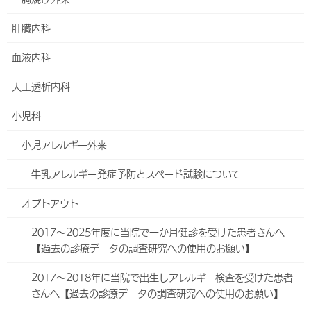
ておりません
。
肝臓内科
お子さんの急な病気で、すぐに受診
血液内科
するべきか迷ったとき
人工透析内科
小児救急電話相談
#8000
小児科
（プッシュ回線、携帯電話から。各都道府県の相談窓口につながり
ます）
小児アレルギー外来
上記番号にかけられない場合は、
098-888-5230
まで。
牛乳アレルギー発症予防とスペード試験について
小児救急電話相談では、小児科医師・看護師からお子さんの症状
オプトアウト
に応じた適切な対処の仕方や受診する病院などのアドバイスをうけ
られます。
2017～2025年度に当院で一か月健診を受けた患者さんへ
小児救急電話相談については、
沖縄県
のホームページをご覧くださ
【過去の診療データの調査研究への使用のお願い】
い。
2017～2018年に当院で出生しアレルギー検査を受けた患者
さんへ【過去の診療データの調査研究への使用のお願い】
救急ではお受けできない例