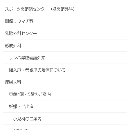
いる病院です。新聞や医師会ホームページでも検索できるほか、
スポーツ関節鏡センター（膝関節外科）
119番で対応できる医療機関に搬送してもらいます。救急病院の一
次・二次・三次とは、その救急病院で対応できる処置などを表して
関節リウマチ科
います。
乳腺外科センター
一次救急とは、軽傷で入院や手術の必要が無い処置・内服薬処方
等で治療が可能な患者さんに対応する病院です。
形成外科
二次救急（中等症～重症）は、生命の危険性は比較的低い状態で
リンパ浮腫看護外来
すが入院や手術が必要な患者さんに対応する病院です。ハートライ
フ病院は、この二次救急医療の指定病院です。
陥入爪・巻き爪の治療について
三次救急医療（重症～重篤）とは、生命が危険な状況で高度な医
産婦人科
療が必要な患者さんに対応する病院で、沖縄県内では、沖縄県立中
部病院、浦添総合病院、沖縄県立南部医療センター・こども医療セ
東館4階・5階のご案内
ンターの３病院です。
妊娠・ご出産
119番で救急車を要請した場合、救急隊員が現場で患者さんの病状
を判断して、適切とされる医療機関に受入要請・搬送します。
小児科のご案内