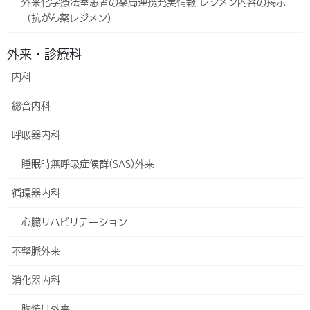
救急病院での受診をご希望の場合は
外来化学療法室患者の薬局連携充実情報 レジメン内容の掲示
（抗がん薬レジメン）
救急病院に行くべきか分からないときは、まず電話でお問い
合わせ下さい。
外来・診療科
診察は受付順に行っておりますが、重症の患者さんがいる場
内科
合や検査・処置の内容によっては順番が前後します。
総合内科
保険証、診察券、服薬している薬やお薬手帳をお持ちくださ
い。
呼吸器内科
激しい下痢や嘔吐、咳など感染性の疾患が疑われる場合、受
睡眠時無呼吸症候群(SAS)外来
付時に病院職員にお申し出ください。
循環器内科
診察は当日の救急担当医が行うため、専門科以外の医師が診
察を行う場合があります。
心臓リハビリテーション
症状に応じて他の救急病院を紹介することがあります。
不整脈外来
小児救急について
消化器内科
小児（中学生までのお子さん）の救急受診については
当院では行っ
胸焼け外来