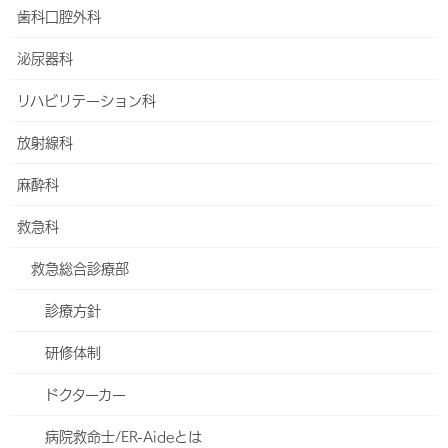
不整脈外来
歯科口腔外科
消化器内科
泌尿器科
胸焼け外来
リハビリテーション科
肝臓内科
放射線科
血液内科
麻酔科
人工透析内科
救急科
小児科
救急総合診療部
小児アレルギー外来
診療方針
牛乳アレルギー発症予防とスペード試験について
研修体制
オプトアウト
ドクターカー
2017～2025年度に当院で一か月健診を受けた患者さんへ
病院救命士/ER-Aideとは