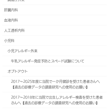
総合内科
肝臓内科
呼吸器内科
血液内科
睡眠時無呼吸症候群(SAS)外来
人工透析内科
循環器内科
小児科
心臓リハビリテーション
小児アレルギー外来
不整脈外来
牛乳アレルギー発症予防とスペード試験について
消化器内科
オプトアウト
胸焼け外来
2017～2025年度に当院で一か月健診を受けた患者さんへ
【過去の診療データの調査研究への使用のお願い】
肝臓内科
2017～2018年に当院で出生しアレルギー検査を受けた患者
血液内科
さんへ【過去の診療データの調査研究への使用のお願い】
人工透析内科