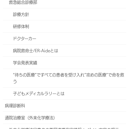
救急総合診療部
診療方針
かかりつけ医を探す
研修体制
（検索できます）
ドクターカー
地域医療支援病院について
病院救命士/ER-Aideとは
（ハートライフ病院の役割）
学会発表実績
当院では100％天然のアロマオイルとベースオイルを使用し分娩進
“待ちの医療”ですべての患者を受け入れ”攻めの医療”で命を救
行中ご希望によりアロママッサージを施しておりますが、産後はア
う
ロマセラピストによる全身アロマトリートメントを受けていただく
ことができます。
子どもメディカルラリーとは
問診表をお渡しし同意書をご記入いただいた上でパッチテストを行
病理診断科
ってから実施しておりますので、初めての方でも安心してアロマオ
イルマッサージによる全身トリートメントを受けていただくことが
通院治療室（外来化学療法）
できます。産後の疲れた体を60分間にわたり全身マッサージしてい