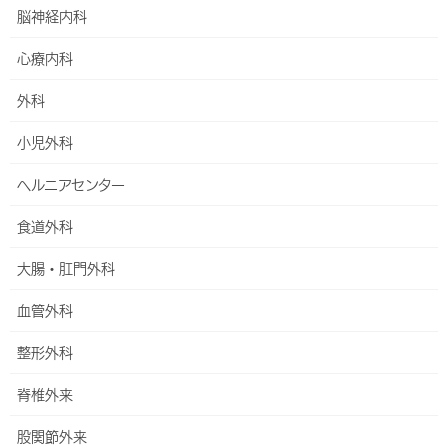
脳神経内科
小児科
心療内科
小児アレルギー外来
外科
牛乳アレルギー発症予防とスペード試験について
小児外科
オプトアウト
ヘルニアセンター
2017～2025年度に当院で一か月健診を受けた患者さんへ
食道外科
【過去の診療データの調査研究への使用のお願い】
大腸・肛門外科
2017～2018年に当院で出生しアレルギー検査を受けた患
者さんへ【過去の診療データの調査研究への使用のお願
血管外科
い】
整形外科
脳神経内科
脊椎外来
心療内科
股関節外来
外科