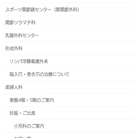
スポーツ関節鏡センター（膝関節外科）
小児外科
関節リウマチ科
ヘルニアセンター
乳腺外科センター
食道外科
形成外科
大腸・肛門外科
リンパ浮腫看護外来
血管外科
陥入爪・巻き爪の治療について
整形外科
産婦人科
脊椎外来
東館4階・5階のご案内
股関節外来
妊娠・ご出産
スポーツ関節鏡センター（膝関節外科）
小児科のご案内
関節リウマチ科