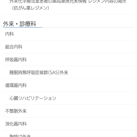
外来化学療法室患者の薬局連携充実情報 レジメン内容の掲示
きますので心も体も癒されていきます。お好きなアロマオイルを選
（抗がん薬レジメン）
んでいただくことでさらにリラクゼーション効果を高めることがで
きます。お産を頑張ったお母さんへのご褒美として当院からのプレ
ゼントとさせていただいております。
外来・診療科
内科
万が一、入院中にアロマトリートメントをお受けいただくことがで
きなかった場合は、産後1ヶ月以内に当院産婦人科で施術致します
総合内科
ので、お電話にてお問い合わせ下さい。
呼吸器内科
電話：(098)895-3255（代）
睡眠時無呼吸症候群(SAS)外来
Facebook
X
Bluesky
循環器内科
Hatena
LINE
Threads
心臓リハビリテーション
Copy
不整脈外来
外来・診療科
消化器内科
内科
胸焼け外来