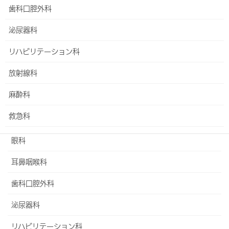
歯科口腔外科
骨盤リハビリテーション
泌尿器科
マタニティ・チャンネル
リハビリテーション科
4D超音波装置（4Dエコー)のご紹介
放射線科
ロボット支援下手術
麻酔科
足と傷のセンター
救急科
脳神経外科
救急総合診療部
眼科
診療方針
耳鼻咽喉科
研修体制
歯科口腔外科
ドクターカー
泌尿器科
病院救命士/ER-Aideとは
リハビリテーション科