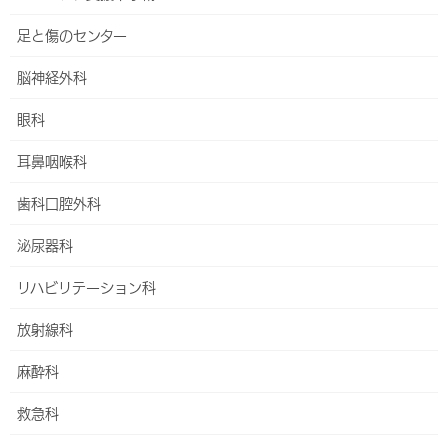
足と傷のセンター
脳神経外科
アロマセラピー
眼科
HOME
外来・診療科
産婦人科
妊娠・ご出産
アロマセラピー
耳鼻咽喉科
歯科口腔外科
【重要】受診には原則として診療情報提供書（紹介
状）が必要です
泌尿器科
（公費、妊娠・ご出産、乳腺外科センター、自費診
リハビリテーション科
療など一部を除く）
放射線科
産後の疲れを癒す全身アロマトリー
麻酔科
トメントを１回60分 無料で受けら
れます
救急科