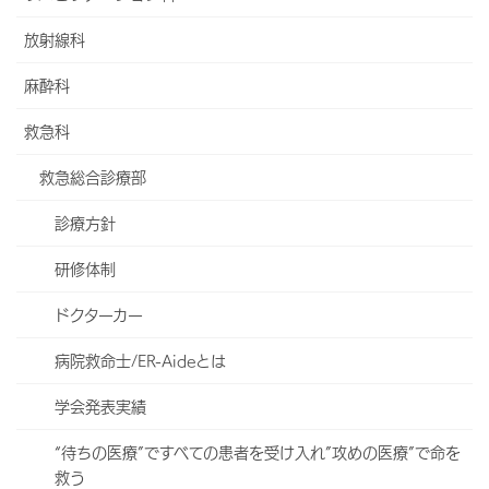
学会発表実績
放射線科
“待ちの医療”ですべての患者を受け入れ”攻めの医療”で命を救
麻酔科
う
救急科
子どもメディカルラリーとは
救急総合診療部
病理診断科
診療方針
通院治療室（外来化学療法）
研修体制
外来化学療法室患者の薬局連携充実情報 レジメン内容の掲示
（抗がん薬レジメン）
ドクターカー
病院救命士/ER-Aideとは
ホーム
学会発表実績
外来・診療科
“待ちの医療”ですべての患者を受け入れ”攻めの医療”で命を
入院・面会について
救う