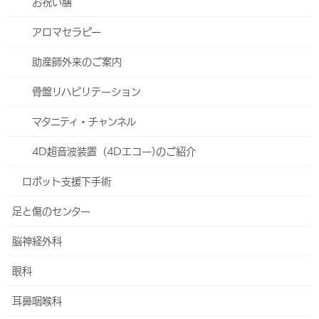
お祝い膳
乳腺外科センター
アロマセラピー
形成外科
助産師外来のご案内
リンパ浮腫看護外来
骨盤リハビリテーション
陥入爪・巻き爪の治療について
マタニティ・チャンネル
産婦人科
4D超音波装置（4Dエコー)のご紹介
東館4階・5階のご案内
ロボット支援下手術
妊娠・ご出産
足と傷のセンター
小児科のご案内
脳神経外科
お祝い膳
眼科
アロマセラピー
耳鼻咽喉科
助産師外来のご案内