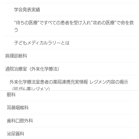
助産師外来のご案内
学会発表実績
骨盤リハビリテーション
“待ちの医療”ですべての患者を受け入れ”攻めの医療”で命を救
マタニティ・チャンネル
う
4D超音波装置（4Dエコー)のご紹介
子どもメディカルラリーとは
ロボット支援下手術
病理診断科
足と傷のセンター
通院治療室（外来化学療法）
脳神経外科
外来化学療法室患者の薬局連携充実情報 レジメン内容の掲示
（抗がん薬レジメン）
眼科
耳鼻咽喉科
ホーム
歯科口腔外科
外来・診療科
泌尿器科
入院・面会について