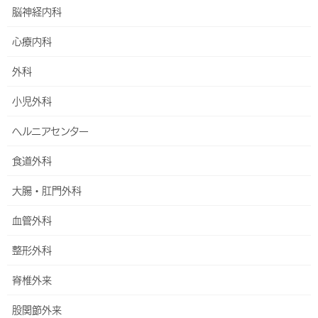
内科
脳神経内科
総合内科
心療内科
呼吸器内科
外科
睡眠時無呼吸症候群(SAS)外来
小児外科
循環器内科
ヘルニアセンター
心臓リハビリテーション
食道外科
不整脈外来
大腸・肛門外科
消化器内科
血管外科
胸焼け外来
整形外科
肝臓内科
脊椎外来
血液内科
股関節外来