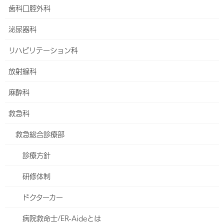
歯科口腔外科
乳腺外科センター
泌尿器科
形成外科
リハビリテーション科
リンパ浮腫看護外来
放射線科
陥入爪・巻き爪の治療について
麻酔科
産婦人科
救急科
東館4階・5階のご案内
救急総合診療部
妊娠・ご出産
診療方針
小児科のご案内
研修体制
お祝い膳
ドクターカー
アロマセラピー
病院救命士/ER-Aideとは