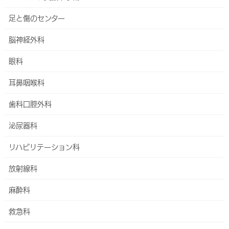
足と傷のセンター
脳神経外科
人工透析内科
眼科
HOME
外来・診療科
人工透析内科
耳鼻咽喉科
歯科口腔外科
【重要】受診には原則として診療情報提供書（紹介
状）が必要です
泌尿器科
（公費、妊娠・ご出産、乳腺外科センター、自費診
リハビリテーション科
療など一部を除く）
放射線科
麻酔科
診療体制
救急科
受付時間