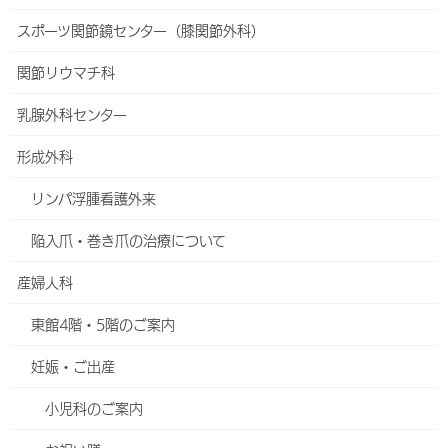
人工透析内科
スポーツ関節鏡センター（膝関節外科）
小児科
関節リウマチ科
小児アレルギー外来
乳腺外科センター
牛乳アレルギー発症予防とスペード試験について
形成外科
オプトアウト
リンパ浮腫看護外来
2017～2025年度に当院で一か月健診を受けた患者さんへ
陥入爪・巻き爪の治療について
【過去の診療データの調査研究への使用のお願い】
産婦人科
2017～2018年に当院で出生しアレルギー検査を受けた患
者さんへ【過去の診療データの調査研究への使用のお願
東館4階・5階のご案内
い】
妊娠・ご出産
脳神経内科
小児科のご案内
心療内科