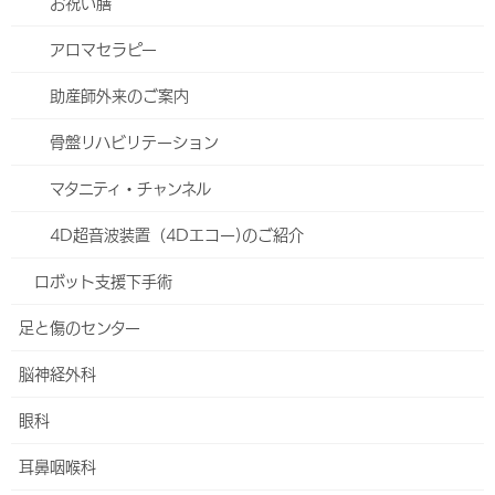
お祝い膳
外科
アロマセラピー
小児外科
助産師外来のご案内
ヘルニアセンター
骨盤リハビリテーション
食道外科
マタニティ・チャンネル
大腸・肛門外科
4D超音波装置（4Dエコー)のご紹介
血管外科
ロボット支援下手術
整形外科
足と傷のセンター
脊椎外来
脳神経外科
股関節外来
眼科
スポーツ関節鏡センター（膝関節外科）
耳鼻咽喉科
関節リウマチ科