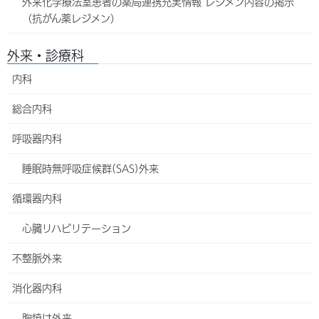
外来化学療法室患者の薬局連携充実情報 レジメン内容の掲示
考
（抗がん薬レジメン）
この診療科を印刷
全診療科を印刷
外来・診療科
（休診・代診情報あり）
（休診・代診情報なし）
内科
総合内科
代診・休診のお知らせ
呼吸器内科
現在、休診・代診などの情報はありません。
睡眠時無呼吸症候群(SAS)外来
診療体制変更のお知らせ
循環器内科
現在、体制変更の予定はございません。
心臓リハビリテーション
不整脈外来
スタッフ紹介
消化器内科
理事長
安里 哲好
(あさと てつよし)
胸焼け外来