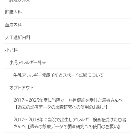
専門分野など：循環器疾患、生活習慣病
肝臓内科
日本循環器学会循環器内科専門医、日本透析医学会専門医、日本内
科学会認定内科医、日本医師会認定産業医
血液内科
血液浄化部長
人工透析内科
嘉川 春生
(かがわ はるお)
小児科
専門分野など：一般泌尿器
小児アレルギー外来
日本透析医学会専門医、日本泌尿器科学会指導医、日本透析医学会
認定医、日本泌尿器科学会専門医
牛乳アレルギー発症予防とスペード試験について
オプトアウト
Facebook
X
Bluesky
Hatena
LINE
2017～2025年度に当院で一か月健診を受けた患者さんへ
Threads
【過去の診療データの調査研究への使用のお願い】
Copy
2017～2018年に当院で出生しアレルギー検査を受けた患者
さんへ【過去の診療データの調査研究への使用のお願い】
外来・診療科