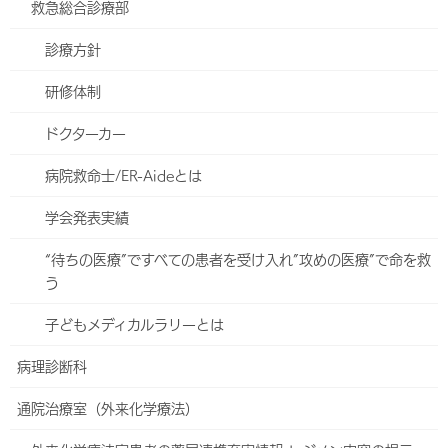
救急総合診療部
※曜日や担当医師により異なる場合がございます。必ず当日の診療
体制を下表でご確認下さい。
診療方針
【午前】8:00～11:00
【午後】12:00～16:00
かかりつけ医を探す
研修体制
（検索できます）
当院は急性期病院のため、緊急度の高い患者さんの診
ドクターカー
療・治療を優先します。
その際は外来の待ち時間が非常に長くなる場合や臨
地域医療支援病院について
病院救命士/ER-Aideとは
時休診になる場合があります。
（ハートライフ病院の役割）
皆様のご理解とご協力をお願いします。
学会発表実績
－－
今週
次週
“待ちの医療”ですべての患者を受け入れ”攻めの医療”で命を救
う
8/3
8/4
8/5
（月）
（火）
（水）
子どもメディカルラリーとは
午
嘉川 春生
病理診断科
前
午
嘉川 春生
嘉川 春生
嘉川 春生
通院治療室（外来化学療法）
後
備