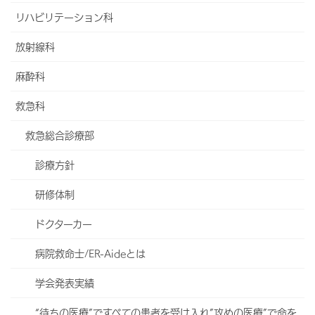
リハビリテーション科
当院について
放射線科
フロア案内
麻酔科
よくあるご質問
救急科
採用情報
救急総合診療部
医療機関の皆様へ
診療方針
研修体制
ドクターカー
病院救命士/ER-Aideとは
学会発表実績
“待ちの医療”ですべての患者を受け入れ”攻めの医療”で命を