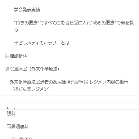
アロマセラピー
学会発表実績
助産師外来のご案内
“待ちの医療”ですべての患者を受け入れ”攻めの医療”で命を救
う
骨盤リハビリテーション
子どもメディカルラリーとは
マタニティ・チャンネル
病理診断科
4D超音波装置（4Dエコー)のご紹介
通院治療室（外来化学療法）
ロボット支援下手術
外来化学療法室患者の薬局連携充実情報 レジメン内容の掲示
足と傷のセンター
（抗がん薬レジメン）
脳神経外科
ホーム
眼科
外来・診療科
耳鼻咽喉科
入院・面会について