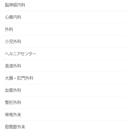
脳神経内科
外来・診療科
心療内科
内科
外科
総合内科
小児外科
呼吸器内科
ヘルニアセンター
睡眠時無呼吸症候群(SAS)外来
食道外科
循環器内科
大腸・肛門外科
心臓リハビリテーション
血管外科
不整脈外来
整形外科
消化器内科
脊椎外来
胸焼け外来
股関節外来