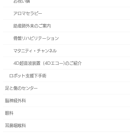
脳神経内科
お祝い膳
心療内科
アロマセラピー
外科
助産師外来のご案内
小児外科
骨盤リハビリテーション
ヘルニアセンター
マタニティ・チャンネル
食道外科
4D超音波装置（4Dエコー)のご紹介
大腸・肛門外科
ロボット支援下手術
血管外科
足と傷のセンター
整形外科
脳神経外科
脊椎外来
眼科
股関節外来
耳鼻咽喉科