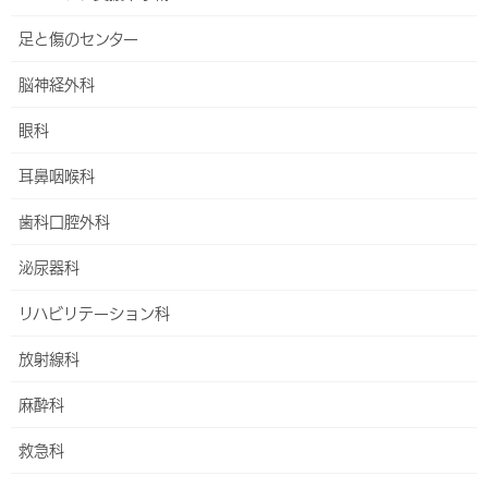
足と傷のセンター
脳神経外科
胸焼け外来
眼科
HOME
外来・診療科
消化器内科
胸焼け外来
耳鼻咽喉科
歯科口腔外科
【重要】受診には原則として診療情報提供書（紹介
状）が必要です
泌尿器科
（公費、妊娠・ご出産、乳腺外科センター、自費診
リハビリテーション科
療など一部を除く）
放射線科
消化器内科が扱う臓器は幅広く、腹部の臓器のほとんど(腎臓、副
麻酔科
腎など一部臓器を除く)が守備範囲となります。そのため対象とな
る患者は多く多岐にわたります。また、人間は精神的ストレスが掛
救急科
ると身体的には消化管に影響が出る事が多く、心身医療とも密接
な関わりがあります。さらにはメタボリツクシンドロームと関連す