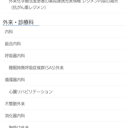
外来化学療法室患者の薬局連携充実情報 レジメン内容の掲示
8/3
8/4
8/5
（抗がん薬レジメン）
（月）
（火）
（水）
外来・診療科
午
折田 均
前
内科
午
後
総合内科
備
考
呼吸器内科
睡眠時無呼吸症候群(SAS)外来
この診療科を印刷
全診療科を印刷
（休診・代診情報あり）
（休診・代診情報なし）
循環器内科
心臓リハビリテーション
代診・休診のお知らせ
不整脈外来
現在、休診・代診などの情報はありません。
消化器内科
診療体制変更のお知らせ
胸焼け外来