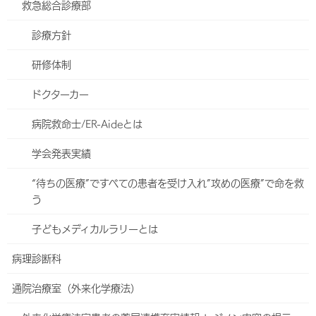
救急総合診療部
る消化器疾患もあり、おそらく病院を受診する患者さんのかなりの
部分を消化器系の疾患が占めているものと思われます。
診療方針
かかりつけ医を探す
研修体制
診療体制
（検索できます）
ドクターカー
受付時間
地域医療支援病院について
病院救命士/ER-Aideとは
※曜日や担当医師により異なる場合がございます。必ず当日の診療
（ハートライフ病院の役割）
体制を下表でご確認下さい。
学会発表実績
【午前】8:00～11:00
【午後】診療はありません
“待ちの医療”ですべての患者を受け入れ”攻めの医療”で命を救
う
当院は急性期病院のため、緊急度の高い患者さんの診
療・治療を優先します。
子どもメディカルラリーとは
その際は外来の待ち時間が非常に長くなる場合や臨
時休診になる場合があります。
病理診断科
皆様のご理解とご協力をお願いします。
通院治療室（外来化学療法）
－－
今週
次週