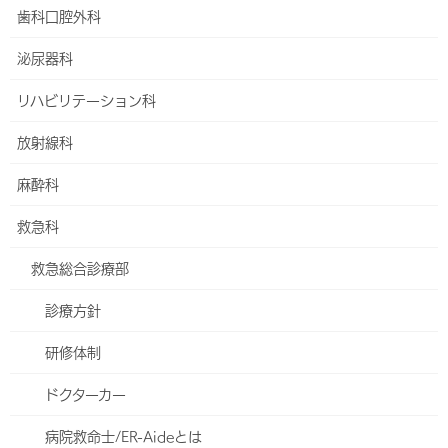
スポーツ関節鏡センター（膝関節外科）
歯科口腔外科
関節リウマチ科
泌尿器科
乳腺外科センター
リハビリテーション科
形成外科
放射線科
リンパ浮腫看護外来
麻酔科
陥入爪・巻き爪の治療について
救急科
産婦人科
救急総合診療部
東館4階・5階のご案内
診療方針
妊娠・ご出産
研修体制
小児科のご案内
ドクターカー
お祝い膳
病院救命士/ER-Aideとは