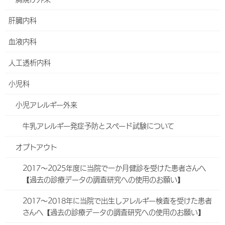
現在、体制変更の予定はございません。
肝臓内科
血液内科
スタッフ紹介
人工透析内科
内視鏡センター長
折田 均
小児科
(おりた ひとし)
専門分野など：胸やけ外来（機能性消化管疾患）、胃癌・大腸
小児アレルギー外来
癌の内視鏡的治療
牛乳アレルギー発症予防とスペード試験について
日本内科学会認定内科医、日本内科学会指導医、日本消化器病学会
指導医、日本消化器病学会専門医、日本消化器内視鏡学会指導医、
日本消化器内視鏡学会専門医
オプトアウト
2017～2025年度に当院で一か月健診を受けた患者さんへ
【過去の診療データの調査研究への使用のお願い】
Facebook
X
Bluesky
Hatena
LINE
Threads
2017～2018年に当院で出生しアレルギー検査を受けた患者
さんへ【過去の診療データの調査研究への使用のお願い】
Copy