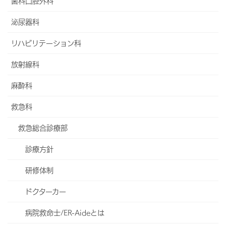
歯科口腔外科
当院について
泌尿器科
フロア案内
リハビリテーション科
よくあるご質問
放射線科
採用情報
麻酔科
医療機関の皆様へ
救急科
救急総合診療部
診療方針
研修体制
ドクターカー
病院救命士/ER-Aideとは