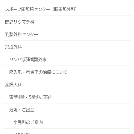
肝臓内科
スポーツ関節鏡センター（膝関節外科）
血液内科
関節リウマチ科
人工透析内科
乳腺外科センター
小児科
形成外科
小児アレルギー外来
リンパ浮腫看護外来
牛乳アレルギー発症予防とスペード試験について
陥入爪・巻き爪の治療について
オプトアウト
産婦人科
2017～2025年度に当院で一か月健診を受けた患者さんへ
【過去の診療データの調査研究への使用のお願い】
東館4階・5階のご案内
2017～2018年に当院で出生しアレルギー検査を受けた患
妊娠・ご出産
者さんへ【過去の診療データの調査研究への使用のお願
い】
小児科のご案内