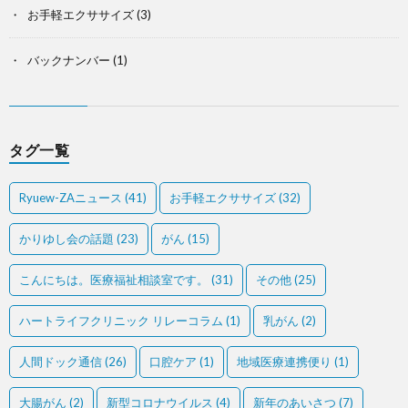
お手軽エクササイズ
(3)
バックナンバー
(1)
タグ一覧
Ryuew-ZAニュース
(41)
お手軽エクササイズ
(32)
かりゆし会の話題
(23)
がん
(15)
こんにちは。医療福祉相談室です。
(31)
その他
(25)
ハートライフクリニック リレーコラム
(1)
乳がん
(2)
人間ドック通信
(26)
口腔ケア
(1)
地域医療連携便り
(1)
大腸がん
(2)
新型コロナウイルス
(4)
新年のあいさつ
(7)