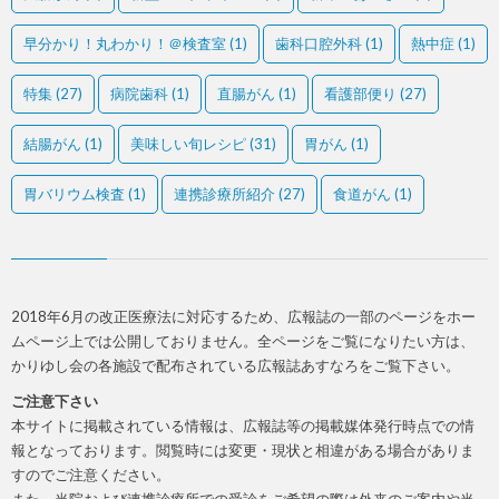
早分かり！丸わかり！＠検査室
(1)
歯科口腔外科
(1)
熱中症
(1)
特集
(27)
病院歯科
(1)
直腸がん
(1)
看護部便り
(27)
結腸がん
(1)
美味しい旬レシピ
(31)
胃がん
(1)
胃バリウム検査
(1)
連携診療所紹介
(27)
食道がん
(1)
2018年6月の改正医療法に対応するため、広報誌の一部のページをホー
ムページ上では公開しておりません。全ページをご覧になりたい方は、
かりゆし会の各施設で配布されている広報誌あすなろをご覧下さい。
ご注意下さい
本サイトに掲載されている情報は、広報誌等の掲載媒体発行時点での情
報となっております。閲覧時には変更・現状と相違がある場合がありま
すのでご注意ください。