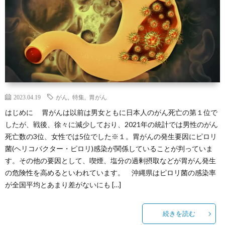
読
用
か
む
情
り
報
ゆ
し
2023.04.19
がん
,
特集
,
胃がん
はじめに 胃がんは以前は男女ともに日本人のがん死亡の第１位で
会
Ryue
したが、戦後、徐々に減少しており、2021年の統計では男性のがん
死亡数の3位、女性では5位でした※１。胃がんの発生要因にピロリ
ZA
菌(ヘリコバクター・ピロリ)感染が関係していることが判っていま
す。その他の要因として、喫煙、塩分の過剰摂取などが胃がん発生
ニ
の危険性を高めるといわれています。 沖縄県はピロリ菌の感染率
が全国平均とあまり差がないにも […]
ュ
続きを読む
ー