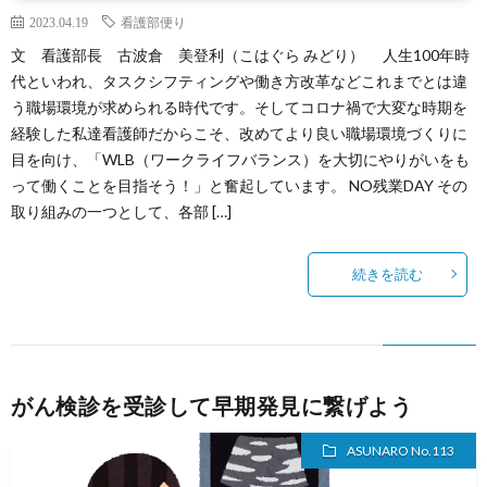
2023.04.19
看護部便り
文 看護部長 古波倉 美登利（こはぐら みどり） 人生100年時
代といわれ、タスクシフティングや働き方改革などこれまでとは違
う職場環境が求められる時代です。そしてコロナ禍で大変な時期を
経験した私達看護師だからこそ、改めてより良い職場環境づくりに
目を向け、「WLB（ワークライフバランス）を大切にやりがいをも
って働くことを目指そう！」と奮起しています。 NO残業DAY その
取り組みの一つとして、各部 […]
続きを読む
がん検診を受診して早期発見に繋げよう
ASUNARO No.113