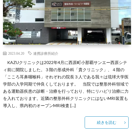
2023.04.20
連携診療所紹介
KAZUクリニックは2022年4月に西原町小那覇サンエー西原シテ
ィ前に開院しました。３階の形成外科「貴クリニック」、４階の
「こころ耳鼻咽喉科」それぞれの院長３人である我々は琉球大学医
学部の入学同期で仲良くしております。 当院では整形外科領域で
ある運動器疾患の診断・治療を行っており、特にリハビリ治療に力
を入れております。近隣の整形外科クリニックにはないMRI装置も
導入し、県内初のオープンMRI検査 […]
続きを読む