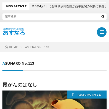
NEW ARTICLE
2026年4月1日に金城 興次郎医師が西平医院の院長に就任しました
ASUNARO No.113
HOME
ホ
ASUNARO No.113
ー
最
胃がんのはなし
ム
新
PDF
ASUNARO No.113
号
で
採