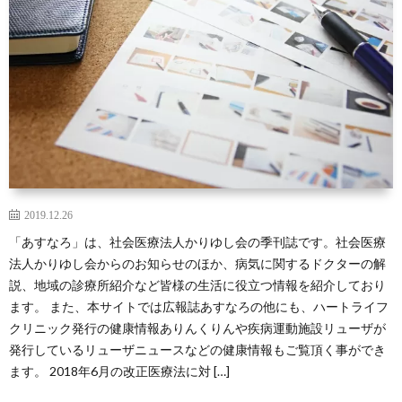
読
用
か
む
情
り
報
ゆ
し
会
Ryue
2019.12.26
「あすなろ」は、社会医療法人かりゆし会の季刊誌です。社会医療
ZA
法人かりゆし会からのお知らせのほか、病気に関するドクターの解
説、地域の診療所紹介など皆様の生活に役立つ情報を紹介しており
ニ
ます。 また、本サイトでは広報誌あすなろの他にも、ハートライフ
クリニック発行の健康情報ありんくりんや疾病運動施設リューザが
発行しているリューザニュースなどの健康情報もご覧頂く事ができ
ュ
ます。 2018年6月の改正医療法に対 […]
ー