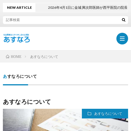
NEW ARTICLE
2026年4月1日に金城 興次郎医師が西平医院の院長に
あすなろについて
HOME
ホ
あすなろについて
ー
最
あすなろについて
ム
新
PDF
あすなろについて
号
で
採