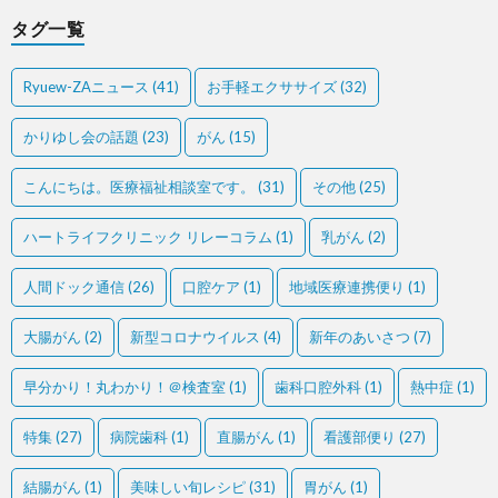
タグ一覧
Ryuew-ZAニュース
(41)
お手軽エクササイズ
(32)
かりゆし会の話題
(23)
がん
(15)
こんにちは。医療福祉相談室です。
(31)
その他
(25)
ハートライフクリニック リレーコラム
(1)
乳がん
(2)
人間ドック通信
(26)
口腔ケア
(1)
地域医療連携便り
(1)
大腸がん
(2)
新型コロナウイルス
(4)
新年のあいさつ
(7)
早分かり！丸わかり！＠検査室
(1)
歯科口腔外科
(1)
熱中症
(1)
特集
(27)
病院歯科
(1)
直腸がん
(1)
看護部便り
(27)
結腸がん
(1)
美味しい旬レシピ
(31)
胃がん
(1)