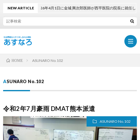
NEW ARTICLE
2026年4月1日に金城 興次郎医師が西平医院の院長に就任しました
ASUNARO No.102
HOME
ホ
ASUNARO No.102
ー
最
令和2年7月豪雨 DMAT熊本派遣
ム
新
PDF
ASUNARO No.102
号
で
採