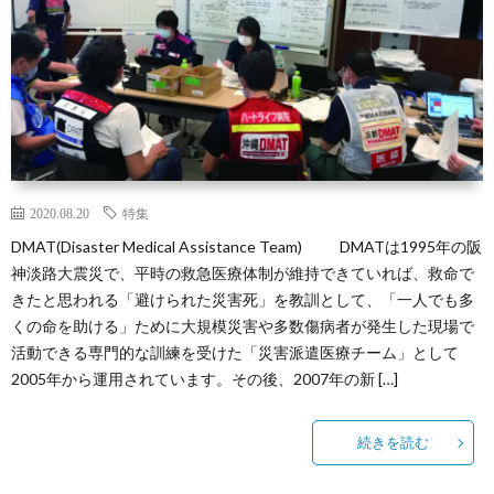
読
用
か
む
情
り
報
ゆ
し
2020.08.20
特集
DMAT(Disaster Medical Assistance Team) DMATは1995年の阪
会
Ryue
神淡路大震災で、平時の救急医療体制が維持できていれば、救命で
きたと思われる「避けられた災害死」を教訓として、「一人でも多
ZA
くの命を助ける」ために大規模災害や多数傷病者が発生した現場で
活動できる専門的な訓練を受けた「災害派遣医療チーム」として
ニ
2005年から運用されています。その後、2007年の新 […]
ュ
続きを読む
ー