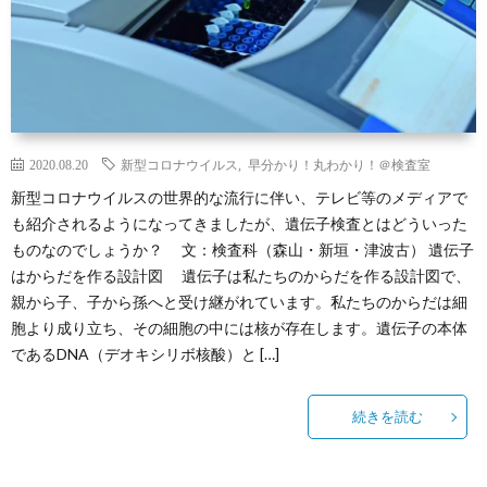
2020.08.20
新型コロナウイルス
,
早分かり！丸わかり！＠検査室
新型コロナウイルスの世界的な流行に伴い、テレビ等のメディアで
も紹介されるようになってきましたが、遺伝子検査とはどういった
ものなのでしょうか？ 文：検査科（森山・新垣・津波古） 遺伝子
はからだを作る設計図 遺伝子は私たちのからだを作る設計図で、
親から子、子から孫へと受け継がれています。私たちのからだは細
胞より成り立ち、その細胞の中には核が存在します。遺伝子の本体
であるDNA（デオキシリボ核酸）と […]
続きを読む