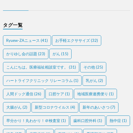
タグ一覧
Ryuew-ZAニュース
(41)
お手軽エクササイズ
(32)
かりゆし会の話題
(23)
がん
(15)
こんにちは。医療福祉相談室です。
(31)
その他
(25)
ハートライフクリニック リレーコラム
(1)
乳がん
(2)
人間ドック通信
(26)
口腔ケア
(1)
地域医療連携便り
(1)
大腸がん
(2)
新型コロナウイルス
(4)
新年のあいさつ
(7)
早分かり！丸わかり！＠検査室
(1)
歯科口腔外科
(1)
熱中症
(1)