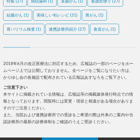
特集
(27)
病院歯科
(1)
直腸がん
(1)
看護部便り
(27)
結腸がん
(1)
美味しい旬レシピ
(31)
胃がん
(1)
胃バリウム検査
(1)
連携診療所紹介
(27)
食道がん
(1)
2018年6月の改正医療法に対応するため、広報誌の一部のページをホー
ムページ上では公開しておりません。全ページをご覧になりたい方は、
かりゆし会の各施設で配布されている広報誌あすなろをご覧下さい。
ご注意下さい
本サイトに掲載されている情報は、広報誌等の掲載媒体発行時点での情
報となっております。閲覧時には変更・現状と相違がある場合がありま
すのでご注意ください。
また、当院および連携診療所での受診をご希望の際は外来のご案内や当
該診療所の最新の診療体制をご確認のうえご受診ください。