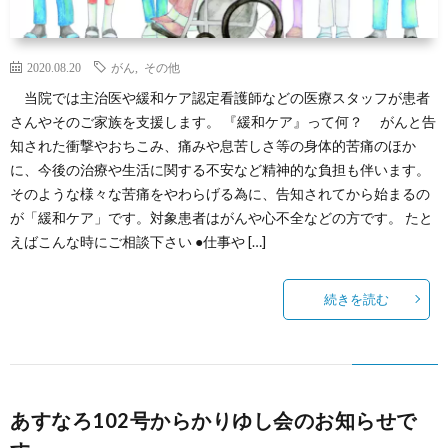
2020.08.20
がん
,
その他
当院では主治医や緩和ケア認定看護師などの医療スタッフが患者
さんやそのご家族を支援します。 『緩和ケア』って何？ がんと告
知された衝撃やおちこみ、痛みや息苦しさ等の身体的苦痛のほか
に、今後の治療や生活に関する不安など精神的な負担も伴います。
そのような様々な苦痛をやわらげる為に、告知されてから始まるの
が「緩和ケア」です。対象患者はがんや心不全などの方です。 たと
えばこんな時にご相談下さい ●仕事や […]
続きを読む
あすなろ102号からかりゆし会のお知らせで