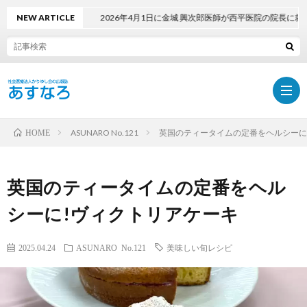
NEW ARTICLE
2026年4月1日に金城 興次郎医師が西平医院の院長に就任し
ASUNARO No.121
英国のティータイムの定番をヘルシーに
HOME
ホ
英国のティータイムの定番をヘル
ー
最
シーに!ヴィクトリアケーキ
ム
新
PDF
2025.04.24
ASUNARO No.121
美味しい旬レシピ
号
で
採