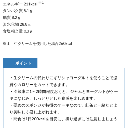
※1
エネルギー 211kcal
タンパク質 5.1 g
脂質 8.2 g
炭水化物 28.8 g
食塩相当量 0.3 g
※１ 生クリームを使用した場合260kcal
ポイント
・生クリームの代わりにギリシャヨーグルトを使うことで脂
質やカロリーをカットできます。
・冷蔵庫に1～2時間程度おくと、ジャムとヨーグルトがケー
キになじみ、しっとりとした食感を楽しめます。
・硬めのスポンジが特徴のケーキなので、紅茶と一緒だとよ
り美味しく召し上がれます。
・間食は1日200kcalを目安に、摂り過ぎには注意しましょう