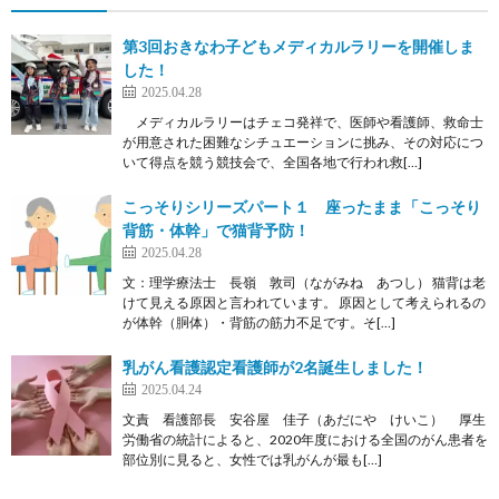
第3回おきなわ子どもメディカルラリーを開催しま
した！
2025.04.28
メディカルラリーはチェコ発祥で、医師や看護師、救命士
が用意された困難なシチュエーションに挑み、その対応につ
いて得点を競う競技会で、全国各地で行われ救[…]
こっそりシリーズパート１ 座ったまま「こっそり
背筋・体幹」で猫背予防！
2025.04.28
文：理学療法士 長嶺 敦司（ながみね あつし） 猫背は老
けて見える原因と言われています。 原因として考えられるの
が体幹（胴体）・背筋の筋力不足です。そ[…]
乳がん看護認定看護師が2名誕生しました！
2025.04.24
文責 看護部長 安谷屋 佳子（あだにや けいこ） 厚生
労働省の統計によると、2020年度における全国のがん患者を
部位別に見ると、女性では乳がんが最も[…]