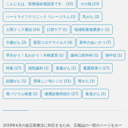
こんにちは。医療福祉相談室です。
(31)
その他
(25)
ハートライフクリニック リレーコラム
(1)
乳がん
(2)
人間ドック通信
(26)
口腔ケア
(1)
地域医療連携便り
(1)
大腸がん
(2)
新型コロナウイルス
(4)
新年のあいさつ
(7)
早分かり！丸わかり！＠検査室
(1)
歯科口腔外科
(1)
熱中症
(1)
特集
(27)
病院歯科
(1)
直腸がん
(1)
看護部便り
(27)
結腸がん
(1)
美味しい旬レシピ
(31)
胃がん
(1)
胃バリウム検査
(1)
連携診療所紹介
(27)
食道がん
(1)
2018年6月の改正医療法に対応するため、広報誌の一部のページをホー