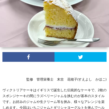
読
用
か
む
情
り
報
ゆ
し
会
Ryue
ZA
監修 管理栄養士 末吉 花穂子(すえよし かほこ)
ニ
ヴィクトリアケーキはイギリスで誕生した伝統的なケーキで、2枚の
ュ
スポンジケーキの間にラズベリージャムを挟むのが基本のスタイル
です。お好みのジャムや生クリーム等を挟み、様々なアレンジを楽
しめます。今回はいちごジャムとギリシャヨーグルトを挟んでヘル
ー