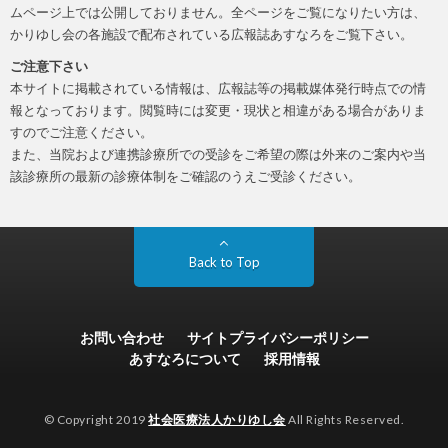
ムページ上では公開しておりません。全ページをご覧になりたい方は、
かりゆし会の各施設で配布されている広報誌あすなろをご覧下さい。
ご注意下さい
本サイトに掲載されている情報は、広報誌等の掲載媒体発行時点での情
報となっております。閲覧時には変更・現状と相違がある場合がありま
すのでご注意ください。
また、当院および連携診療所での受診をご希望の際は外来のご案内や当
該診療所の最新の診療体制をご確認のうえご受診ください。
Back to Top
お問い合わせ
サイトプライバシーポリシー
あすなろについて
採用情報
© Copyright 2019
社会医療法人かりゆし会
All Rights Reserved.