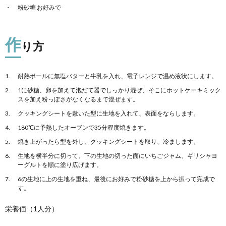
粉砂糖 お好みで
作
り方
耐熱ボールに無塩バターと牛乳を入れ、電子レンジで温め液状にします。
1に砂糖、卵を加えて泡だて器でしっかり混ぜ、そこにホットケーキミック
スを加え粉っぽさがなくなるまで混ぜます。
クッキングシートを敷いた型に生地を入れて、表面をならします。
180℃に予熱したオーブンで35分程度焼きます。
焼き上がったら型を外し、クッキングシートを取り、冷まします。
生地を横半分に切って、下の生地の切った面にいちごジャム、ギリシャヨ
ーグルトを順に塗り広げます。
6の生地に上の生地を重ね、最後にお好みで粉砂糖を上から振って完成で
す。
栄養価（1人分）