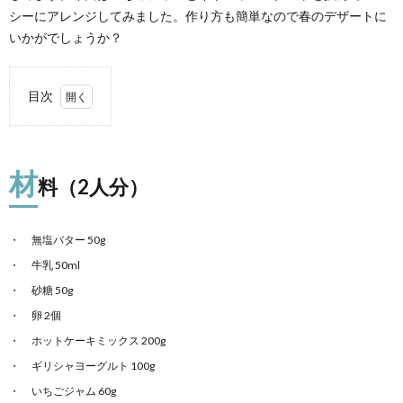
シーにアレンジしてみました。作り方も簡単なので春のデザートに
いかがでしょうか？
ス
目次
1.
材料
（2
材
人
料（2人分）
分）
2.
無塩バター 50g
作り
方
牛乳 50ml
砂糖 50g
2.0.1.
ポイン
卵 2個
ト
ホットケーキミックス 200g
ギリシャヨーグルト 100g
いちごジャム 60g