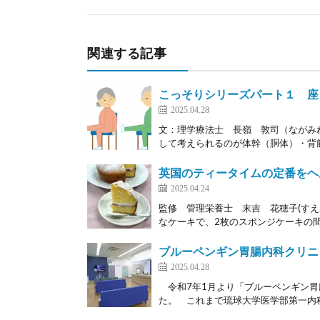
関連する記事
こっそりシリーズパート１ 座
2025.04.28
文：理学療法士 長嶺 敦司（ながみ
して考えられるのが体幹（胴体）・背筋
英国のティータイムの定番をヘ
2025.04.24
監修 管理栄養士 末吉 花穂子(すえ
なケーキで、2枚のスポンジケーキの間
ブルーペンギン胃腸内科クリニ
2025.04.28
令和7年1月より「ブルーペンギン胃
た。 これまで琉球大学医学部第一内科