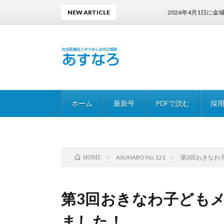
NEW ARTICLE
2026年4月1日に金城 興次郎
ホーム
最新号
PDFで読む
採
ASUNARO No.121
第3回おきなわ
HOME
第3回おきなわ子ども
ました！