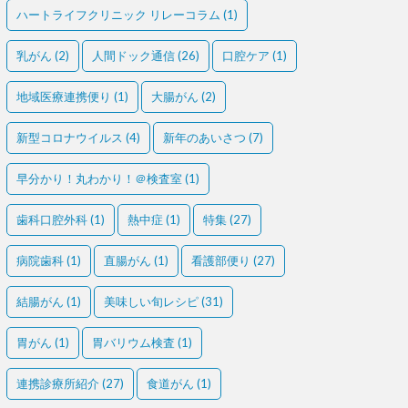
ハートライフクリニック リレーコラム
(1)
乳がん
(2)
人間ドック通信
(26)
口腔ケア
(1)
地域医療連携便り
(1)
大腸がん
(2)
新型コロナウイルス
(4)
新年のあいさつ
(7)
早分かり！丸わかり！＠検査室
(1)
歯科口腔外科
(1)
熱中症
(1)
特集
(27)
病院歯科
(1)
直腸がん
(1)
看護部便り
(27)
結腸がん
(1)
美味しい旬レシピ
(31)
胃がん
(1)
胃バリウム検査
(1)
連携診療所紹介
(27)
食道がん
(1)