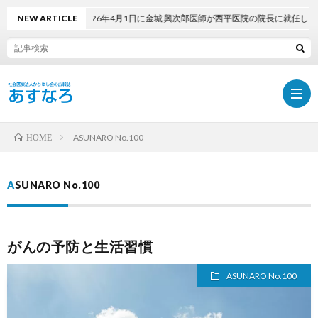
NEW ARTICLE
2026年4月1日に金城 興次郎医師が西平医院の院長に就任しました
ASUNARO No.100
HOME
ホ
ASUNARO No.100
ー
最
がんの予防と生活習慣
ム
新
PDF
ASUNARO No.100
号
で
採