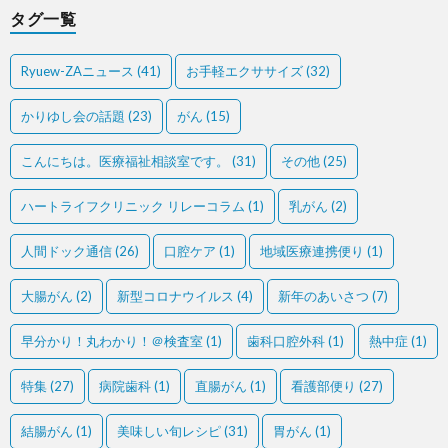
タグ一覧
Ryuew-ZAニュース
(41)
お手軽エクササイズ
(32)
かりゆし会の話題
(23)
がん
(15)
こんにちは。医療福祉相談室です。
(31)
その他
(25)
ハートライフクリニック リレーコラム
(1)
乳がん
(2)
人間ドック通信
(26)
口腔ケア
(1)
地域医療連携便り
(1)
大腸がん
(2)
新型コロナウイルス
(4)
新年のあいさつ
(7)
早分かり！丸わかり！＠検査室
(1)
歯科口腔外科
(1)
熱中症
(1)
特集
(27)
病院歯科
(1)
直腸がん
(1)
看護部便り
(27)
結腸がん
(1)
美味しい旬レシピ
(31)
胃がん
(1)