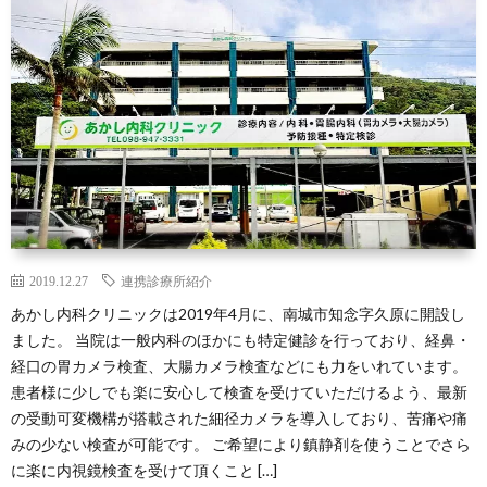
2019.12.27
連携診療所紹介
あかし内科クリニックは2019年4月に、南城市知念字久原に開設し
ました。 当院は一般内科のほかにも特定健診を行っており、経鼻・
経口の胃カメラ検査、大腸カメラ検査などにも力をいれています。
患者様に少しでも楽に安心して検査を受けていただけるよう、最新
の受動可変機構が搭載された細径カメラを導入しており、苦痛や痛
みの少ない検査が可能です。 ご希望により鎮静剤を使うことでさら
に楽に内視鏡検査を受けて頂くこと […]