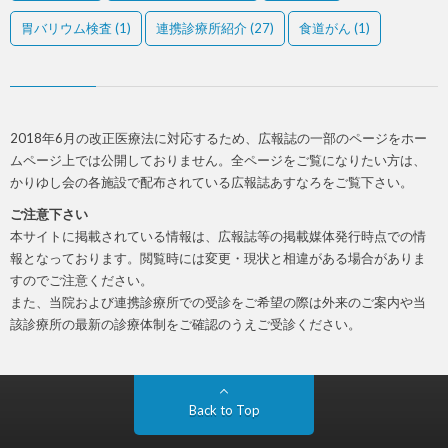
胃バリウム検査
(1)
連携診療所紹介
(27)
食道がん
(1)
2018年6月の改正医療法に対応するため、広報誌の一部のページをホー
ムページ上では公開しておりません。全ページをご覧になりたい方は、
かりゆし会の各施設で配布されている広報誌あすなろをご覧下さい。
ご注意下さい
本サイトに掲載されている情報は、広報誌等の掲載媒体発行時点での情
報となっております。閲覧時には変更・現状と相違がある場合がありま
すのでご注意ください。
また、当院および連携診療所での受診をご希望の際は外来のご案内や当
該診療所の最新の診療体制をご確認のうえご受診ください。
Back to Top