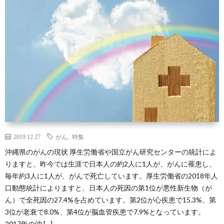
読
用
か
む
情
り
報
ゆ
し
会
Ryue
2019.12.27
がん
,
特集
ZA
沖縄県のがんの現状 厚生労働省や国立がん研究センターの統計によ
りますと、昨今では生涯で日本人の約2人に1人が、がんに罹患し、
ニ
毎年約3人に1人が、がんで死亡しています。厚生労働省の2018年人
口動態統計によりますと、日本人の死因の第1位が悪性新生物（が
ュ
ん）で全死因の27.4%を占めています。第2位が心疾患で15.3%、第
3位が老衰で8.0%、第4位が脳血管疾患で7.9%となっています。
ー
2017年の沖 […]