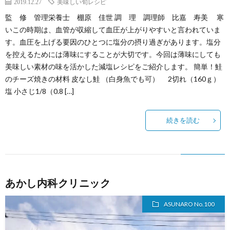
2019.12.27
美味しい旬レシピ
監 修 管理栄養士 棚原 佳世 調 理 調理師 比嘉 寿美 寒
いこの時期は、血管が収縮して血圧が上がりやすいと言われていま
す。血圧を上げる要因のひとつに塩分の摂り過ぎがあります。塩分
を控えるためには薄味にすることが大切です。今回は薄味にしても
美味しい素材の味を活かした減塩レシピをご紹介します。 簡単！鮭
のチーズ焼きの材料 皮なし鮭 （白身魚でも可） 2切れ（160ｇ）
塩 小さじ1/8（0.8 […]
続きを読む
あかし内科クリニック
ASUNARO No.100