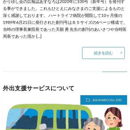
かりゆし会の広報誌あすなろは2020年に100号（新年号）を発刊す
る事ができました。これもひとえにみなさまのご支援によるものと
深く感謝しております。 ハートライフ病院が開院して10ヶ月後の
1989年6月21日に発行された創刊号はＢ５サイズの6ページ構成で、
当時の理事長兼院長であった天願 勇 先生の創刊のあいさつや当時医
局長であった現か […]
続きを読む
外出支援サービスについて
ASUNARO No.100