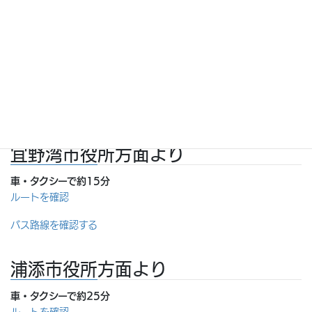
バス
329号線沿道 30番 泡瀬行きに乗車 → ハートライフ病院
前 下車
その他の町内から
バス路線を確認する
宜野湾市役所方面より
車・タクシーで約15分
ルートを確認
バス路線を確認する
浦添市役所方面より
車・タクシーで約25分
ルートを確認