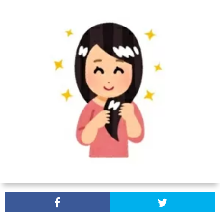
読
用
か
む
情
り
報
ゆ
し
会
Ryue
ZA
ニ
ュ
ー