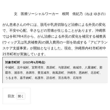
ス
文 医療ソーシャルワーカー 根間 侑妃乃（ねま ゆきの）
がん患者さんの中には、脱毛や乳房切除など治療による外見の変化
で、不安や心配、辛さなどの苦痛が生じることがあります。沖縄県
では令和7年4月から、がん治療による外見の変化を補完する補整具
(ウィッグ又は乳房補整具)の購入費用の一部を助成する『アピアラン
スケア支援事業』が開始となりました。現在、沖縄県内41市町村中
21市町村が実施しています。
対象市町村 (2025年6月時点)
中城村、北中城村、宜野湾市、西原町、与那原町、南城市、八重瀬町、那
覇市、浦添市、糸満市、豊見城市、南風原町、沖縄市、恩納村、北谷町、
うるま市、嘉手納町、名護市、読谷村、宮古島市、石垣市
目次
1.
以下