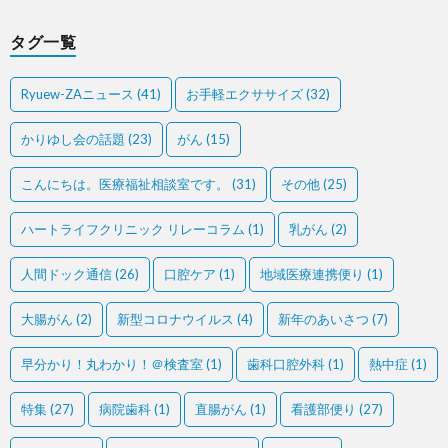
タグ一覧
Ryuew-ZAニュース
(41)
お手軽エクササイズ
(32)
かりゆし会の話題
(23)
がん
(15)
こんにちは。医療福祉相談室です。
(31)
その他
(25)
ハートライフクリニック リレーコラム
(1)
乳がん
(2)
人間ドック通信
(26)
口腔ケア
(1)
地域医療連携便り
(1)
大腸がん
(2)
新型コロナウイルス
(4)
新年のあいさつ
(7)
早分かり！丸わかり！＠検査室
(1)
歯科口腔外科
(1)
熱中症
(1)
特集
(27)
病院歯科
(1)
直腸がん
(1)
看護部便り
(27)