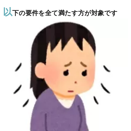
の要
以
件を
下の要件を全て満たす方が対象です
全て
満た
す方
が対
象で
す
2.
助成
対象
用具
3.
助成
金額
の上
限
4.
申請
から
交付
まで