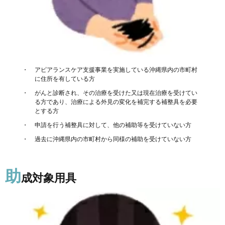
の流
れ
5.
ご相
談方
法や
内容
アピアランスケア支援事業を実施している沖縄県内の市町村
など
に住所を有している方
がんと診断され、その治療を受けた又は現在治療を受けてい
る方であり、治療による外見の変化を補完する補整具を必要
とする方
申請を行う補整具に対して、他の補助等を受けていない方
過去に沖縄県内の市町村から同様の補助を受けていない方
助
成対象用具