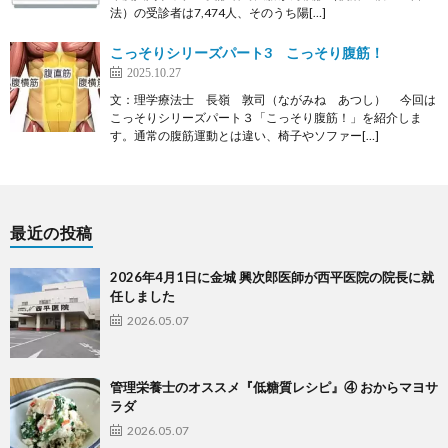
法）の受診者は7,474人、そのうち陽[…]
こっそりシリーズパート3 こっそり腹筋！
2025.10.27
文：理学療法士 長嶺 敦司（ながみね あつし） 今回は
こっそりシリーズパート３「こっそり腹筋！」を紹介しま
す。通常の腹筋運動とは違い、椅子やソファー[…]
最近の投稿
2026年4月1日に金城 興次郎医師が西平医院の院長に就
任しました
2026.05.07
管理栄養士のオススメ『低糖質レシピ』④ おからマヨサ
ラダ
2026.05.07