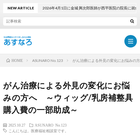
NEW ARTICLE
2026年4月1日に金城 興次郎医師が西平医院の院長に就任しまし
ASUNARO No.123
がん治療による外見の変化にお悩みの方
HOME
ホ
がん治療による外見の変化にお悩
ー
最
みの方へ ～ウィッグ/乳房補整具
購入費の一部助成～
ム
新
PDF
2025.10.27
ASUNARO No.123
号
で
採
こんにちは。医療福祉相談室です。