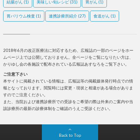
結腸がん
(1)
美味しい旬レシピ
(31)
胃がん
(1)
胃バリウム検査
(1)
連携診療所紹介
(27)
食道がん
(1)
2018年6月の改正医療法に対応するため、広報誌の一部のページをホー
ムページ上では公開しておりません。全ページをご覧になりたい方は、
かりゆし会の各施設で配布されている広報誌あすなろをご覧下さい。
ご注意下さい
本サイトに掲載されている情報は、広報誌等の掲載媒体発行時点での情
報となっております。閲覧時には変更・現状と相違がある場合がありま
すのでご注意ください。
また、当院および連携診療所での受診をご希望の際は外来のご案内や当
該診療所の最新の診療体制をご確認のうえご受診ください。
Back to Top