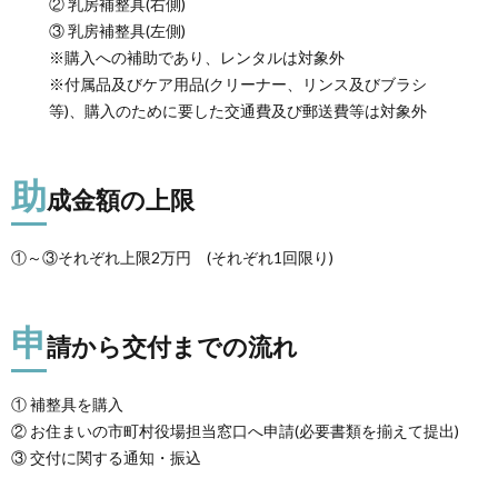
② 乳房補整具(右側)
③ 乳房補整具(左側)
※購入への補助であり、レンタルは対象外
※付属品及びケア用品(クリーナー、リンス及びブラシ
等)、購入のために要した交通費及び郵送費等は対象外
助
成金額の上限
①～③それぞれ上限2万円 (それぞれ1回限り)
申
請から交付までの流れ
① 補整具を購入
② お住まいの市町村役場担当窓口へ申請(必要書類を揃えて提出)
③ 交付に関する通知・振込