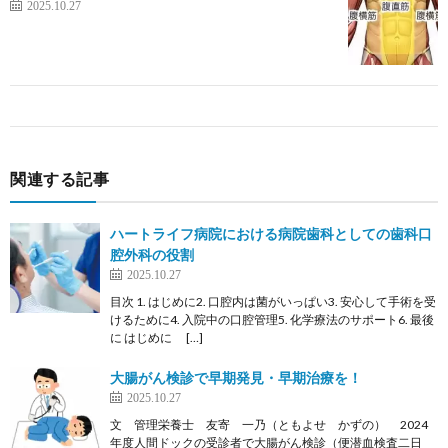
2025.10.27
関連する記事
ハートライフ病院における病院歯科としての歯科口
腔外科の役割
2025.10.27
目次 1. はじめに2. 口腔内は菌がいっぱい3. 安心して手術を受
けるために4. 入院中の口腔管理5. 化学療法のサポート6. 最後
に はじめに […]
大腸がん検診で早期発見・早期治療を！
2025.10.27
文 管理栄養士 友寄 一乃（ともよせ かずの） 2024
年度人間ドックの受診者で大腸がん検診（便潜血検査二日