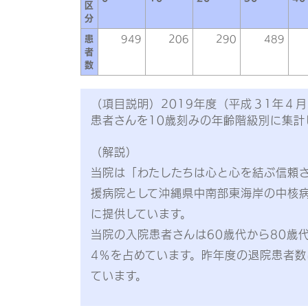
区
分
患
949
206
290
489
者
数
（項目説明）2019年度（平成３1年４
患者さんを10歳刻みの年齢階級別に集計
（解説）
当院は「わたしたちは心と心を結ぶ信頼
援病院として沖縄県中南部東海岸の中核
に提供しています。
当院の入院患者さんは60歳代から80歳
4％を占めています。昨年度の退院患者数は
ています。