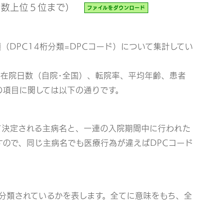
者数上位５位まで）
ファイルをダウンロード
（DPC14桁分類=DPCコード）について集計してい
均在院日数（自院･全国）、転院率、平均年齢、患者
の項目に関しては以下の通りです。
て決定される主病名と、一連の入院期間中に行われた
すので、同じ主病名でも医療行為が違えばDPCコード
分類されているかを表します。全てに意味をもち、全