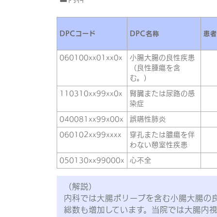
DPCコード
DPC名称
患者
060100xx01xx0x
小腸大腸の良性疾患
（良性腫瘍を含
む。）
110310xx99xx0x
腎臓または尿路の感
染症
040081xx99x00x
誤嚥性肺炎
060102xx99xxxx
穿孔または膿瘍を伴
わない憩室性疾患
050130xx99000x
心不全
（解説）
内科では大腸ポリープを含む小腸大腸の
総数も増加しています。当院では大腸内