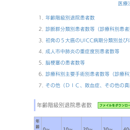
医療
年齢階級別退院患者数
診断群分類別患者数等（診療科別患者
初発の５大癌のUICC病期分類別並び
成人市中肺炎の重症度別患者数等
脳梗塞の患者数等
診療科別主要手術別患者数等（診療科
その他（ＤＩＣ、敗血症、その他の真
年齢階級別退院患者数
ファイルをダウンロ
年
齢
0～
10～
20～
30～
40