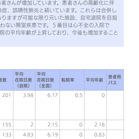
患者さんが増加しています。患者さんの高齢化に伴
染症、誤嚥性肺炎と続いています。これらは合併し
ありますが可能な限り元いた施設、自宅退院を目指
伴わない憩室疾患です。５番目は心不全の入院で
院の平均年齢が上昇しており、今後も増加すること
平均
平均
患者用
者数
在院日数
在院日数
転院率
平均年齢
パス
（自院）
（全国）
201
3.98
6.17
0.5
0
155
2
2.15
0
2.16
133
4.83
6.19
0
0.83