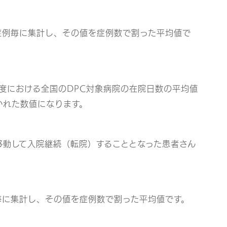
症例毎に集計し、その値を症例数で割った平均値で
度における全国のDPC対象病院の在院日数の平均値
かれた数値になります。
移動して入院継続（転院）することとなった患者さん
毎に集計し、その値を症例数で割った平均値です。