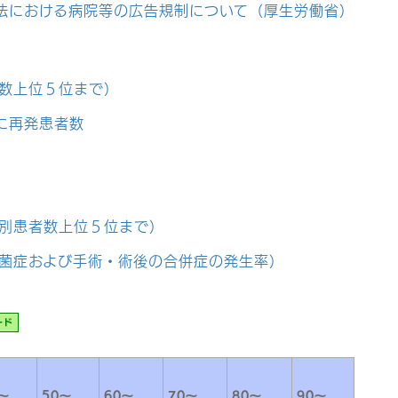
法における病院等の広告規制について（厚生労働省）
数上位５位まで）
に再発患者数
別患者数上位５位まで）
菌症および手術・術後の合併症の発生率）
ード
～
50～
60～
70～
80～
90～