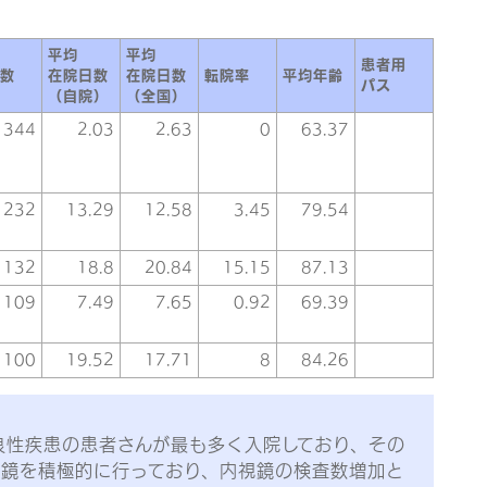
平均
平均
患者用
数
在院日数
在院日数
転院率
平均年齢
パス
（自院）
（全国）
344
2.03
2.63
0
63.37
232
13.29
12.58
3.45
79.54
132
18.8
20.84
15.15
87.13
109
7.49
7.65
0.92
69.39
100
19.52
17.71
8
84.26
良性疾患の患者さんが最も多く入院しており、その
視鏡を積極的に行っており、内視鏡の検査数増加と