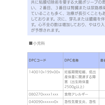
共に粘膜切除術を要する大腸ポリープの
い、２番目、３番目は腎臓または尿路感
ていることも多く、治療が長引くことも
しております。次に、穿孔または膿瘍を
す。心不全の数は増加しており、やはり入
が予想されます。
小児科
DPCコード
DPC名称
患
140010x199x00x
妊娠期間短縮、低出
産体重に関連する障
害（出生時体重
2500g以上）
080270xxxx1xxx
食物アレルギー
040090xxxxxx0x
急性気管支炎、急性