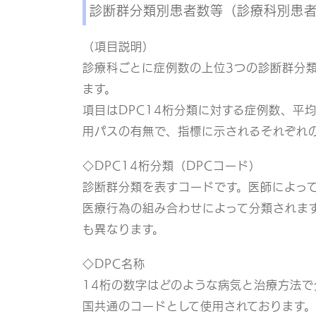
診断群分類別患者数等（診療科別患
（項目説明）
診療科ごとに症例数の上位3つの診断群分類
ます。
項目はDPC14桁分類に対する症例数、平
用パスの有無で、指標に示されるそれぞれ
◇DPC14桁分類（DPCコード）
診断群分類を表すコードです。医師によっ
医療行為の組み合わせによって分類されま
も異なります。
◇DPC名称
14桁の数字はどのような病気と治療方法で
国共通のコードとして使用されております。