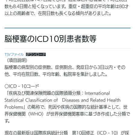
数も8.4日間と短くなっています。重症・超重症の平均年齢は80才
以上の高齢者で、在院日数も長くなる傾向がありました。
脳梗塞のICD10別患者数等
TSVファイル
ダウンロード
（項目説明）
脳梗塞の病型別の症例数、症例割合、発症日から3日以内・その
他、平均在院日数、平均年齢、転院率を集計しました。
○ICD‐10コード
「疾病及び関連保険問題の国際頭頚分類：International
Statistical Classification of Diseases and Related Health
Problems」の略称で、死因や疾病の国際的な統計基準として、世
界保健機関（WHO）が世界保健機関憲章に基づき作成した分類で
す。
現在の最新版は国際疾病統計分類 第10回修正（ICD‐10）が採