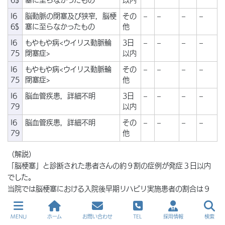
6$
塞に至らなかったもの
以内
I6
脳動脈の閉塞及び狭窄，脳梗
その
–
–
–
–
6$
塞に至らなかったもの
他
I6
もやもや病<ウイリス動脈輪
3日
–
–
–
–
75
閉塞症>
以内
I6
もやもや病<ウイリス動脈輪
その
–
–
–
–
75
閉塞症>
他
I6
脳血管疾患，詳細不明
3日
–
–
–
–
79
以内
I6
脳血管疾患，詳細不明
その
–
–
–
–
79
他
（解説）
「脳梗塞」と診断された患者さんの約９割の症例が発症３日以内
でした。
当院では脳梗塞における入院後早期リハビリ実施患者の割合は９
１．２％と高く（昨年度は９１．１％）、また、
脳梗塞発症から短時間でｔ－PA治療、血管カテーテルによる血栓
MENU
ホーム
お問い合わせ
TEL
採用情報
検索
除去術も行っております。