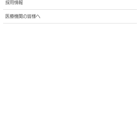
採用情報
医療機関の皆様へ
（解説）
当院は「わたしたちは心と心を結ぶ信頼される医療をめざします」
を理念とし、地域医療支援病院として沖縄県中南部東海岸の中核病
院として質の高い医療を幅広い年齢層の患者さんに提供していま
す。当院の入院患者さんは60歳代から80歳代が多く、60歳代以上
の患者さんが全体の約63.3％を占めています。昨年度の退院患者数
は8,287名でした。128名の退院患者数増となっています。