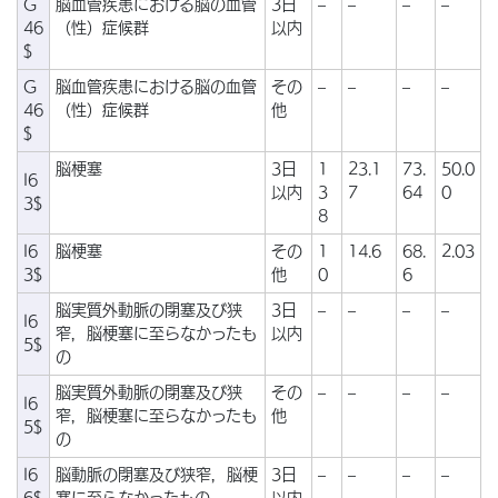
G
脳血管疾患における脳の血管
3日
–
–
–
–
46
（性）症候群
以内
$
G
脳血管疾患における脳の血管
その
–
–
–
–
46
（性）症候群
他
$
脳梗塞
3日
1
23.1
73.
50.0
I6
以内
3
7
64
0
3$
8
I6
脳梗塞
その
1
14.6
68.
2.03
3$
他
0
6
脳実質外動脈の閉塞及び狭
3日
–
–
–
–
I6
窄，脳梗塞に至らなかったも
以内
5$
の
脳実質外動脈の閉塞及び狭
その
–
–
–
–
I6
窄，脳梗塞に至らなかったも
他
5$
の
I6
脳動脈の閉塞及び狭窄，脳梗
3日
–
–
–
–