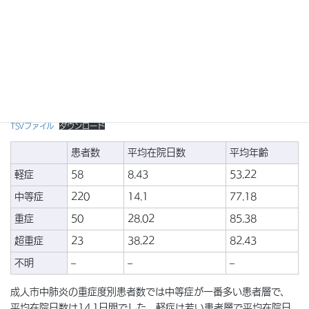
化学療法室を整備し、医師、看護師、薬剤師とともに治療、副作
用の対策を行っております。
成人市中肺炎の重症度別患者数等
TSVファイル
ダウンロード
患者数
平均在院日数
平均年齢
軽症
58
8.43
53.22
中等症
220
14.1
77.18
重症
50
28.02
85.38
超重症
23
38.22
82.43
不明
–
–
–
成人市中肺炎の重症度別患者数では中等症が一番多い患者層で、
平均在院日数は14.1日間でした。軽症は若い患者層で平均在院日