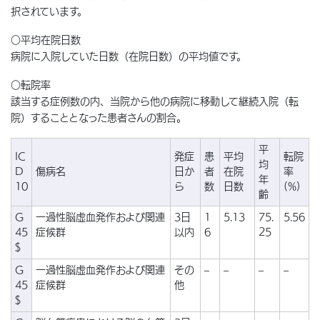
択されています。
○平均在院日数
病院に入院していた日数（在院日数）の平均値です。
○転院率
該当する症例数の内、当院から他の病院に移動して継続入院（転
院）することとなった患者さんの割合。
平
IC
発症
患
平均
転院
均
D
傷病名
日か
者
在院
率
年
10
ら
数
日数
(%)
齢
G
一過性脳虚血発作および関連
3日
1
5.13
75.
5.56
45
症候群
以内
6
25
$
G
一過性脳虚血発作および関連
その
–
–
–
–
45
症候群
他
$