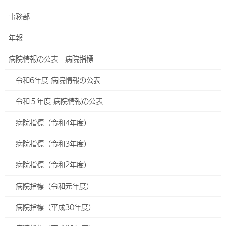
事務部
年報
病院指標（平成29年度）
病院情報の公表 病院指標
HOME
当院について
病院情報の公表 病院指標
令和6年度 病院情報の公表
病院指標（平成29年度）
令和５年度 病院情報の公表
年齢階級別退院患者数
病院指標（令和4年度）
診断群分類別患者数等（診療科別患者数上位5位まで）
病院指標（令和3年度）
初発の５大癌のUICC病期分類別ならびに再発患者数
病院指標（令和2年度）
成人市中肺炎の重症度別患者数等
病院指標（令和元年度）
脳梗塞の患者数等
診療科別主要手術別患者数（診療科別症例数上位5位まで）
病院指標（平成30年度）
その他（DIC、敗血症、その他の真菌症および手術・術後の