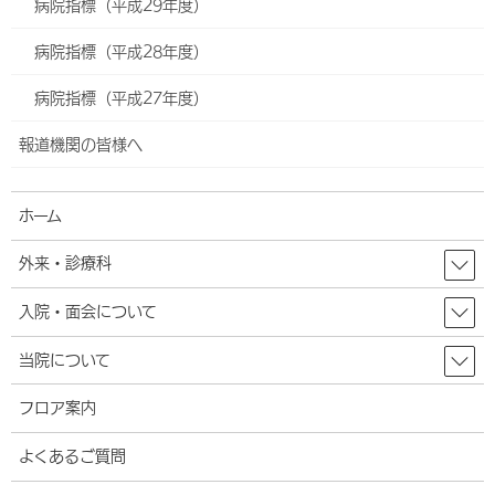
病院指標（平成29年度）
合併症の発生率）
病院指標（平成28年度）
医療法における病院等の広告規制について（厚生労働省）
病院指標（平成27年度）
報道機関の皆様へ
年齢階級別退院患者数
ホーム
TSVファイル
ダウンロード
（項目説明）平成29年度（平成29年4月1日～平成30年3月31
外来・診療科
日）に当院を退院された患者さんを10歳刻みの年齢階級別に集計
しました。年齢は入院日の満年齢となります。
入院・面会について
年齢
0
10
20
30
40
50
60
70
80
90
計
当院について
区分
～
～
～
～
～
～
～
～
～
～
8
21
24
38
54
81
1,5
1,4
1,6
68
8,4
フロア案内
患者
9
4
0
0
6
0
07
86
45
9
15
数
8
よくあるご質問