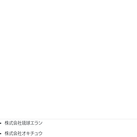
公益社団法人全日本病院協会
沖縄県労働金庫
株式会社すき家
しまのおやつ ｃｉｔｔａ
株式会社アピアランス 國葬祭
東洋羽毛工業株式会社
沖縄セルラー電話株式会社
有楽製菓株式会社
當間学童児童クラブ
株式会社JMS 西日本地区 九州エリア 沖縄営業所
サントリーフーズ沖縄株式会社
株式会社琉球エラン
株式会社オキチュウ