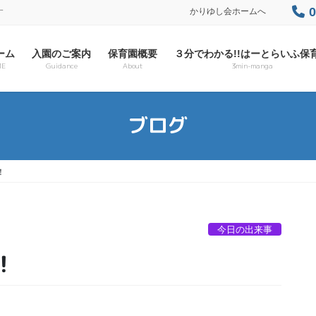
0
かりゆし会ホームへ
す
ーム
入園のご案内
保育園概要
３分でわかる!!はーとらいふ保
E
Guidance
About
3min-manga
ブログ
！
今日の出来事
！