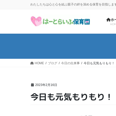
コ
ナ
わたしたちは心と心を結ぶ親子の絆を深める保育を目指しま
ン
ビ
テ
ゲ
ホ
ン
ー
HOM
ツ
シ
に
ョ
移
ン
動
に
移
動
HOME
ブログ
今日の出来事
今日も元気もりもり！
2023年2月16日
今日も元気もりもり！