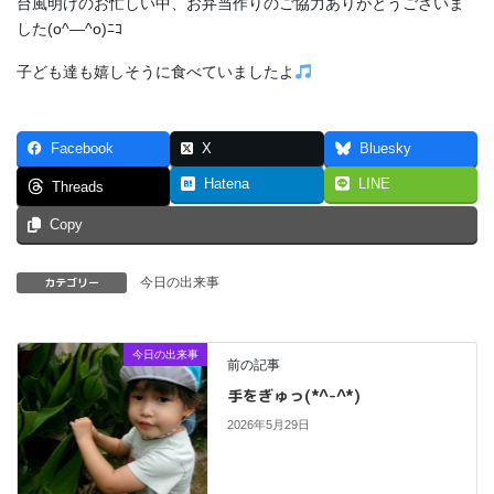
台風明けのお忙しい中、お弁当作りのご協力ありがとうございま
した(o^―^o)ﾆｺ
子ども達も嬉しそうに食べていましたよ
Facebook
X
Bluesky
Hatena
LINE
Threads
Copy
カテゴリー
今日の出来事
今日の出来事
前の記事
手をぎゅっ(*^-^*)
2026年5月29日