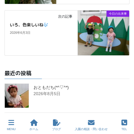
今日の出来事
次の記事
いろ、色楽しいね
2026年6月3日
最近の投稿
おともだち(*^▽^*)
2026年8月5日
たっち☆デビュー
2026年8月4日
MENU
ホーム
ブログ
入園の相談・問い合わせ
TEL