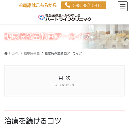
お電話はこちらから
098-882-0810
糖尿病教室動画アーカイブ
HOME
糖尿病教室
糖尿病教室動画アーカイブ
目次
OPEN
1.
治療を続けるコツ
2.
すぐに分かる塩分の減らし方
治療を続けるコツ
3.
体調不良どう対応する？