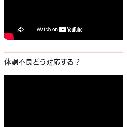
13.
糖尿病の治療薬について・誰にも気づかずにこっ
そり運動
14.
災害時の備え
15.
糖尿病の新しい治療薬について・知って得する運
動療法！～こむら返り対策～
体調不良どう対応する？
16.
糖尿病と熱中症予防・涼しく室内でできる運動
17.
深く知ってほしいたんぱく質と塩・簡単時短レシ
ピでサルコペニア予防！たらの香味中華蒸し