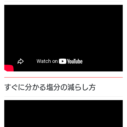
4.
糖尿病教室 メトホルミンの温故知新
5.
神経障害
6.
ウォーキングの極意
7.
どうする”誘惑”カメーカメー対策
8.
2型糖尿病の新しい薬について
9.
あなたの足、いつみますか・・・?! 今でしょう!!
10.
すぐに分かるカリウム～摂取して欲しい人・制限
すぐに分かる塩分の減らし方
してほしい人 あなたはどっち？～
11.
「糖尿病」って何？
12.
糖尿病に関連した検査の話・旬の野菜簡単クッキ
ング