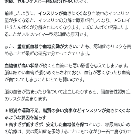
治療、セルフケアと一緒の部分が多い
のです。
前述したように、
インスリンが効きにくくなり
血液中のインスリン
量が多くなると、インスリンの分解で酵素が忙しくなり、アミロイ
ドβたんぱくが分解されにくくなります。このたんぱくが脳にたま
ることがアルツハイマー型認知症の原因です。
また、
重症低血糖
や
血糖変動が大きい
ことも、認知症のリスクを高
めることが最近の研究で分かってきています。
血糖値が高い状態
が続くと血管にも悪い影響を与えてしまいます。
脳は細かい血管が張りめぐらされており、血行が悪くなったり血管
が傷ついてしまうことにとても弱いのです。
脳の血管が詰まったり傷ついて出血したりすると、脳血管性認知症
のリスクが高まります。
＊肥満や運動不足、脂質の多い食事などインスリンが効きにくくな
るような要因を減らす
＊高すぎず低すぎず、安定した血糖値を保つ
という、糖尿病のため
の治療は、実は認知症を予防することにもつながり
一石二鳥
なので