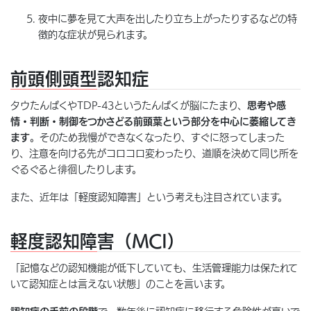
夜中に夢を見て大声を出したり立ち上がったりするなどの特
徴的な症状が見られます。
前頭側頭型認知症
タウたんぱくやTDP-43というたんぱくが脳にたまり、
思考や感
情・判断・制御をつかさどる前頭葉という部分を中心に萎縮してき
ます
。そのため我慢ができなくなったり、すぐに怒ってしまった
り、注意を向ける先がコロコロ変わったり、道順を決めて同じ所を
ぐるぐると徘徊したりします。
また、近年は「軽度認知障害」という考えも注目されています。
軽度認知障害（
MCI
）
「記憶などの認知機能が低下していても、生活管理能力は保たれて
いて認知症とは言えない状態」のことを言います。