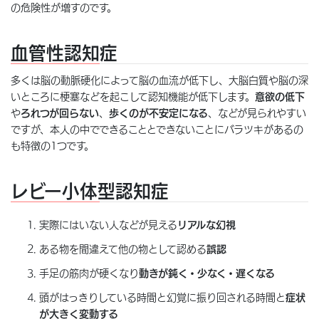
の危険性が増すのです。
血管性認知症
多くは脳の動脈硬化によって脳の血流が低下し、大脳白質や脳の深
いところに梗塞などを起こして認知機能が低下します。
意欲の低下
や
ろれつが回らない
、
歩くのが不安定になる
、などが見られやすい
ですが、本人の中でできることとできないことにバラツキがあるの
も特徴の1つです。
レビー小体型認知症
実際にはいない人などが見える
リアルな幻視
ある物を間違えて他の物として認める
誤認
手足の筋肉が硬くなり
動きが鈍く・少なく・遅くなる
頭がはっきりしている時間と幻覚に振り回される時間と
症状
が大きく変動する