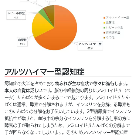
アルツハイマー型認知症
認知症の大半を占めており
物忘れが主な症状
で
徐々に進行
します。
本人の自覚は乏しい
です。脳の神経細胞の周りにアミロイドβ（ベ
ータ）たんぱくが多くたまることで起こります。アミロイドβたん
ぱくは通常、酵素で分解されますが、インスリンを分解する酵素も
このたんぱくの分解をお手伝いしています。2型糖尿病でインスリン
抵抗性が増すと、血液中の余分なインスリンを分解する仕事の方に
酵素の手が取られてしまうため、アミロイドβたんぱくの分解まで
手が回らなくなってしまいます。そのためアルツハイマー型認知症