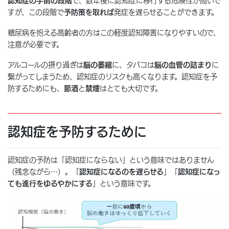
認知症の手前の段階
で、数年後に認知症に移行する危険性が高いで
すが、この段階で
予防策を取れば
発症を遅らせることができます。
糖尿病を抱える高齢者の方はこの軽度認知障害になりやすいので、
注意が必要です。
アルコールの摂り過ぎは
脳の萎縮
に、タバコは
脳の血管の詰まり
に
繋がってしまうため、認知症のリスクも高くなります。認知症を予
防するためにも、
節酒
と
禁煙
はとても大切です。
認知症を予防するために
認知症の予防は「認知症にならない」という意味ではありません
（残念ながら…）。「
認知症になるのを遅らせる
」「
認知症になっ
ても進行をゆるやかにする
」という意味です。