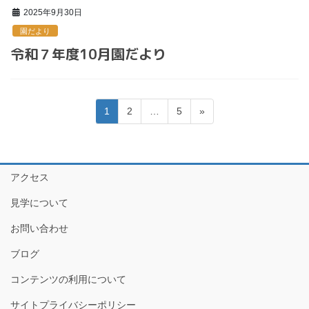
2025年9月30日
園だより
令和７年度10月園だより
投
ペ
ペ
ペ
1
2
…
5
»
稿
ー
ー
ー
の
ジ
ジ
ジ
ペ
アクセス
ー
ジ
見学について
送
お問い合わせ
り
ブログ
コンテンツの利用について
サイトプライバシーポリシー